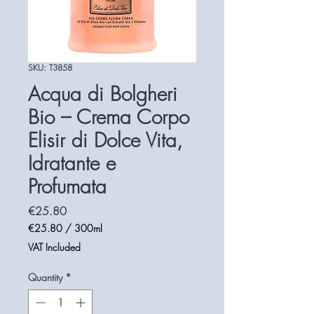
SKU: T3858
Acqua di Bolgheri
Bio – Crema Corpo
Elisir di Dolce Vita,
Idratante e
Profumata
Price
€25.80
€25.80
/
300ml
€25.80
VAT Included
per
300
Quantity
*
Milliliters