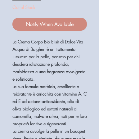
Out of Stock
Notify When Available
La
Crema Corpo Bio Elisir di Dolce Vita
Acqua di Bolgheri
è un trattamento
lussuoso per la pelle, pensato per chi
desidera idratazione profonda,
morbidezza e una fragranza avvolgente
e sofisticata.
La sua formula
morbida, emolliente e
reidratante
è arricchita con
vitamine A, C
ed E
ad azione antiossidante,
olio di
oliva biologico
ed estratti naturali di
camomilla, malva e altea
, noti per le loro
proprietà lenitive e rigeneranti.
La crema avvolge la pelle in un bouquet
ricco, fiorito e cipriato
, dove una nuvola