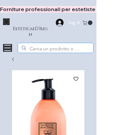
Forniture professionali per estetiste e hair stylist
Log In
EsteticaeD3sig
n