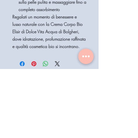
sulla pelle pulita e massaggiare fino a
completo assorbimento
Regalati un momento di benessere e
lusso naturale con la
Crema Corpo Bio
Elisir di Dolce Vita Acqua di Bolgheri
,
dove idratazione, profumazione raffinata
e qualità cosmetica bio si incontrano.
Home
Assistenza Clienti
Contattaci
Shop
Condizioni di vendita
Coiffeur
il mio account
Aesthetics
Privacy
Barberia
Lavora con noi
Technologies
Catalogo prodotti 2022