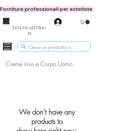
Forniture professionali per estetiste e hair stylist
Log In
EsteticaeD3sig
n
Creme Viso e Corpo Uomo
We don’t have any
products to
show here right now.