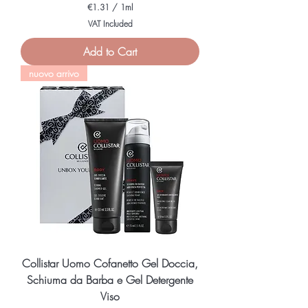
€1.31
/
1ml
€
VAT Included
1
.
Add to Cart
3
1
nuovo arrivo
p
e
r
1
M
i
l
l
i
l
i
t
e
r
Collistar Uomo Cofanetto Gel Doccia,
Schiuma da Barba e Gel Detergente
Viso