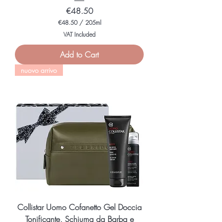
Price
€48.50
€48.50
/
205ml
€
VAT Included
4
8
Add to Cart
.
5
nuovo arrivo
0
p
e
r
2
0
5
M
i
l
l
i
l
i
t
e
r
s
Collistar Uomo Cofanetto Gel Doccia
Tonificante, Schiuma da Barba e