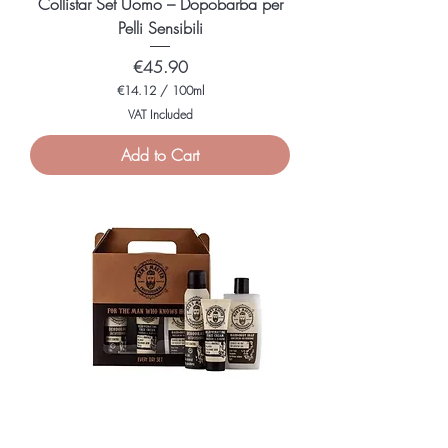
Collistar Set Uomo – Dopobarba per
Pelli Sensibili
Price
€45.90
€14.12
/
100ml
€
VAT Included
1
4
Add to Cart
.
1
2
p
e
r
1
0
0
M
i
l
l
i
l
i
t
e
r