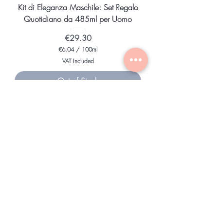
s
Kit di Eleganza Maschile: Set Regalo
Quotidiano da 485ml per Uomo
Price
€29.30
€6.04
/
100ml
€
VAT Included
6
.
Out of Stock
0
4
Prezzo speciale
p
e
r
1
0
0
M
i
l
l
i
l
i
t
e
r