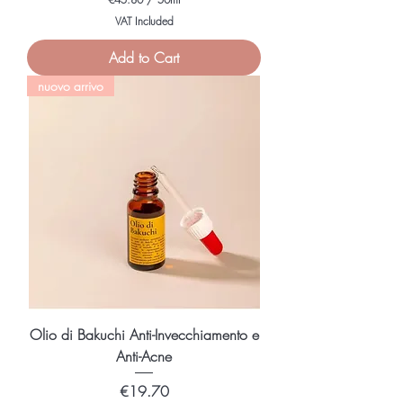
€
VAT Included
4
5
Add to Cart
.
8
nuovo arrivo
0
p
e
r
5
0
M
i
l
l
i
l
i
t
e
r
s
Olio di Bakuchi Anti-Invecchiamento e
Anti-Acne
Price
€19.70