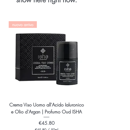
nuovo arrivo
Crema Viso Uomo all'Acido Ialuronico
e Olio d'Argan | Profumo Oud ISHA
Price
€45.80
€45.80
/
50ml