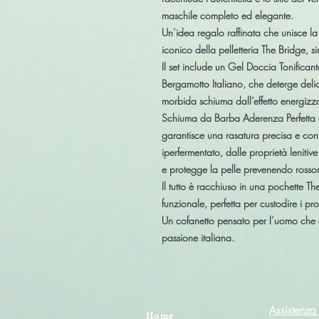
maschile completo ed elegante.
Un’idea regalo raffinata che unisce la 
iconico della pelletteria
The Bridge
, s
Il set include un
Gel Doccia Tonifican
Bergamotto Italiano, che deterge deli
morbida schiuma dall’effetto energizzan
Schiuma da Barba Aderenza Perfetta
garantisce una rasatura precisa e conf
iperfermentato, dalle proprietà lenitive
e protegge la pelle prevenendo rossori 
Il tutto è racchiuso in una
pochette The
funzionale, perfetta per custodire i p
Un cofanetto pensato per l’uomo che a
passione italiana.
Assistenza 
Home