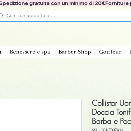
✅ Spedizione gratuita con un minimo di 20€
i
Benessere e spa
Barber Shop
Coiffeur
Collistar U
Doccia Toni
Barba e Poc
SKU: COLL7007400