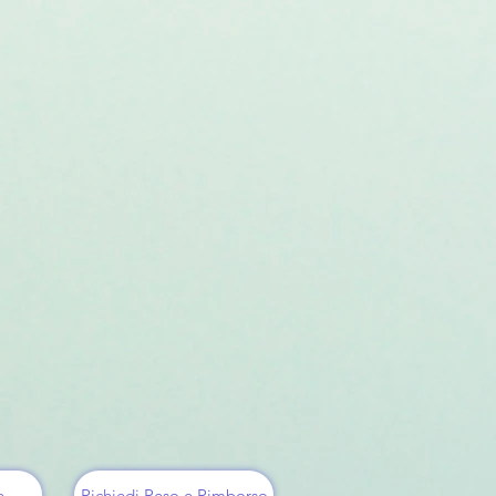
e
Richiedi Reso e Rimborso