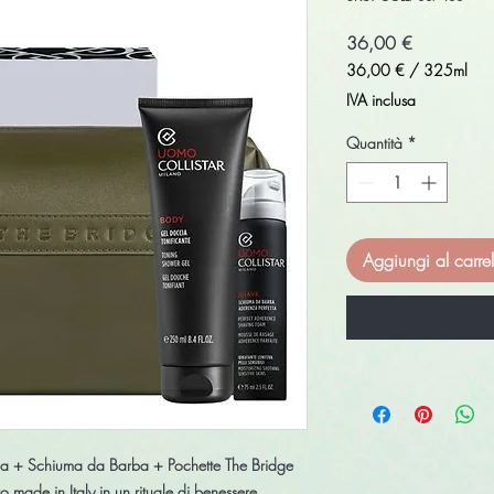
Prezzo
36,00 €
36,00 €
/
325ml
36,00 €
IVA inclusa
ogni
325
Quantità
*
Millilitri
Aggiungi al carrel
ia + Schiuma da Barba + Pochette The Bridge
ero made in Italy in un rituale di benessere