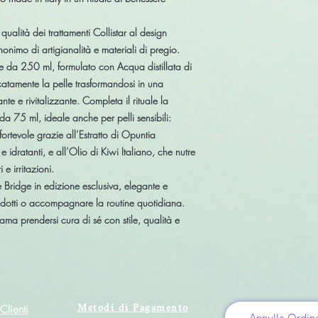
qualità dei trattamenti Collistar al design
inonimo di artigianalità e materiali di pregio.
te da 250 ml
, formulato con Acqua distillata di
catamente la pelle trasformandosi in una
te e rivitalizzante. Completa il rituale la
 da 75 ml
, ideale anche per pelli sensibili:
ortevole grazie all’Estratto di Opuntia
 e idratanti, e all’Olio di Kiwi Italiano, che nutre
e irritazioni.
 Bridge in edizione esclusiva
, elegante e
rodotti o accompagnare la routine quotidiana.
ma prendersi cura di sé con stile, qualità e
Metodi di Pagamento
Clienti
Annulla Ordin