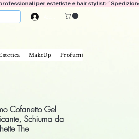
Accedi
Estetica
MakeUp
Profumi
Marche
Blog
omo Cofanetto Gel
ficante, Schiuma da
hette The