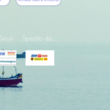
icuri
Spedito da...