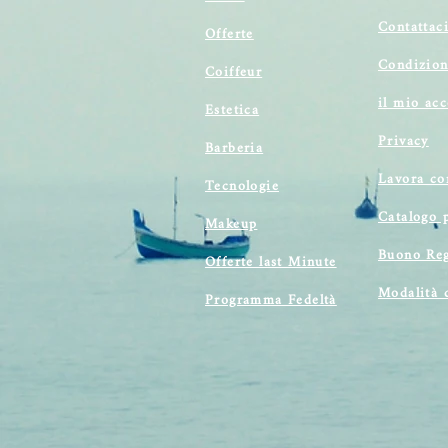
Contattac
Offerte
Condizion
Coiffeur
il mio ac
Estetica
Privacy
Barberia
Lavora co
Tecnologie
Catalogo 
Makeup
Buono Reg
Offerte last Minute
Modalità 
Programma Fedeltà