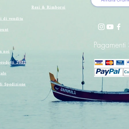
Resi & Rimborsi
i
i di vendita
count
Pagamenti S
n noi
prodotti 2022
alo
di Spedizione