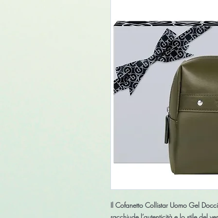
Il
Cofanetto Collistar Uomo Gel Docc
racchiude l’autenticità e lo stile del v