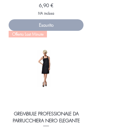
Prezzo
6,90 €
IVA inclusa
Esaurito
Offerta Last Minute
GREMBIULE PROFESSIONALE DA
PARRUCCHIERA NERO ELEGANTE