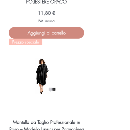
POLIESTERE OPACO
Prezzo
11,80 €
IVA inclusa
Aggiungi al carrello
Prezzo speciale
Mantella da Taglio Professionale in
Raso – Modello Luxury per Parrucchieri