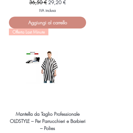
Prezzo regolare
Prezzo scontato
36,50 €
29,20 €
IVA inclusa
Aggiungi al carrello
Offerta Last Minute
Mantella da Taglio Professionale
OLDSTYLE – Per Parrucchieri e Barbieri
– Polies