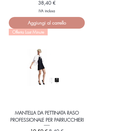
Prezzo
38,40 €
IVA inclusa
Aggiungi al carrello
Offerta Last Minute
MANTELLA DA PETTINATA RASO
PROFESSIONALE PER PARRUCCHIERI
Prezzo regolare
Prezzo scontato