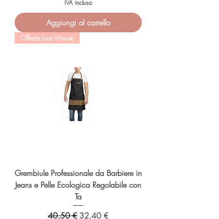
IVA inclusa
Aggiungi al carrello
Offerta Last Minute
Grembiule Professionale da Barbiere in
Jeans e Pelle Ecologica Regolabile con
Ta
Prezzo regolare
Prezzo scontato
40,50 €
32,40 €