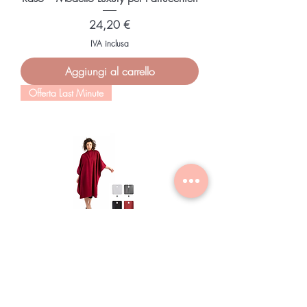
Prezzo
24,20 €
IVA inclusa
Aggiungi al carrello
Offerta Last Minute
MANTELLA DA TAGLIO
PROFESSIONALE PER PARUCCHIERI