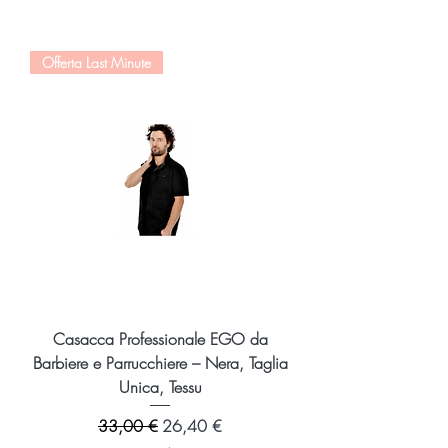
Offerta Last Minute
Casacca Professionale EGO da
Barbiere e Parrucchiere – Nera, Taglia
Unica, Tessu
Prezzo regolare
Prezzo scontato
33,00 €
26,40 €