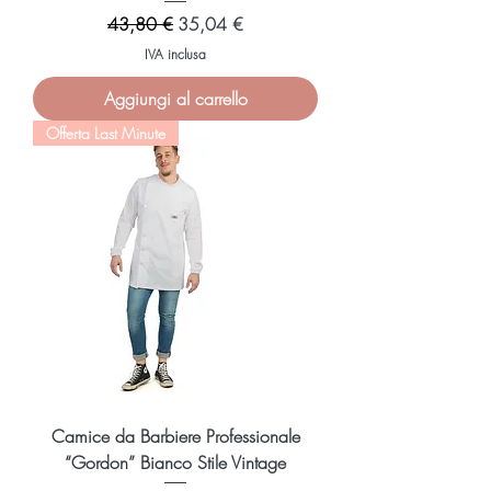
Prezzo regolare
Prezzo scontato
43,80 €
35,04 €
IVA inclusa
Aggiungi al carrello
Offerta Last Minute
Camice da Barbiere Professionale
“Gordon” Bianco Stile Vintage