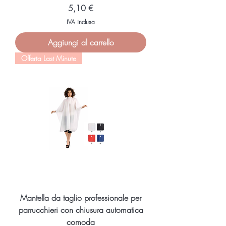
Prezzo
5,10 €
IVA inclusa
Aggiungi al carrello
Offerta Last Minute
Mantella da taglio professionale per
parrucchieri con chiusura automatica
comoda