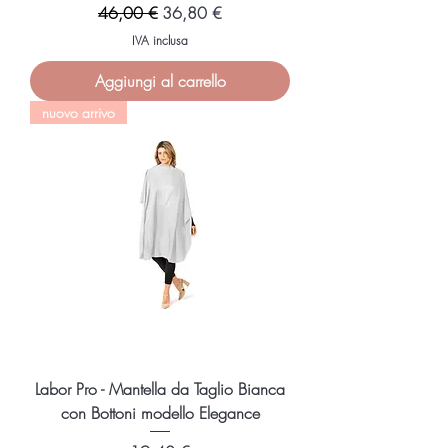
Prezzo regolare
Prezzo scontato
46,00 €
36,80 €
IVA inclusa
Aggiungi al carrello
nuovo arrivo
Labor Pro - Mantella da Taglio Bianca
con Bottoni modello Elegance