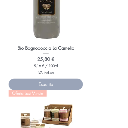
G
r
a
m
m
i
Bio Bagnodoccia La Camelia
Prezzo
25,80 €
5,16 €
/
100ml
5
IVA inclusa
,
1
Esaurito
6
Offerta Last Minute
€
p
e
r
1
0
0
M