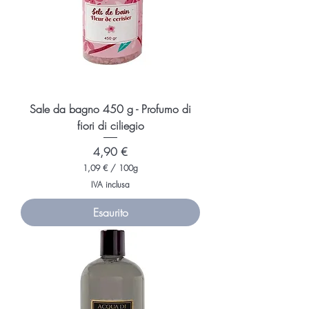
Sale da bagno 450 g - Profumo di
fiori di ciliegio
Prezzo
4,90 €
1,09 €
/
100g
1
IVA inclusa
,
0
Esaurito
9
€
p
e
r
1
0
0