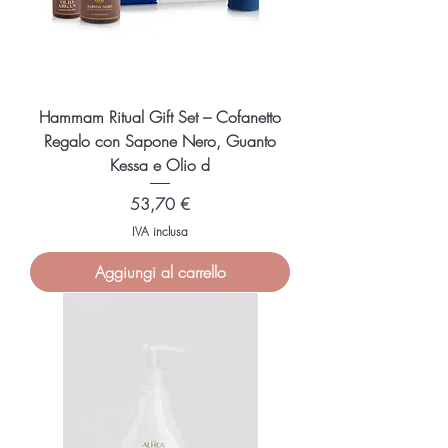
Hammam Ritual Gift Set – Cofanetto
Regalo con Sapone Nero, Guanto
Kessa e Olio d
Prezzo
53,70 €
IVA inclusa
Aggiungi al carrello