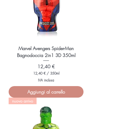
M
i
l
l
i
l
i
t
r
i
Marvel Avengers Spider-Man
Bagnodoccia 2in1 3D 350ml
Prezzo
12,40 €
12,40 €
/
350ml
1
IVA inclusa
2
,
Aggiungi al carrello
4
0
nuovo arrivo
€
p
e
r
3
5