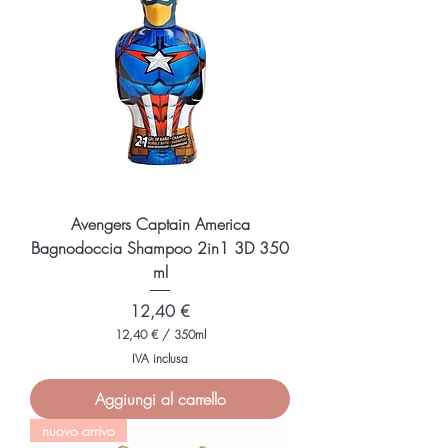
r
3
5
0
M
i
l
l
i
l
i
t
r
i
Avengers Captain America
Bagnodoccia Shampoo 2in1 3D 350
ml
Prezzo
12,40 €
12,40 €
/
350ml
1
IVA inclusa
2
,
Aggiungi al carrello
4
0
nuovo arrivo
€