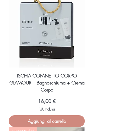
p
e
r
3
5
0
M
i
l
l
i
l
i
t
r
i
ISCHIA COFANETTO CORPO
GLAMOUR – Bagnoschiuma + Crema
Corpo
Prezzo
16,00 €
IVA inclusa
Aggiungi al carrello
nuovo arrivo