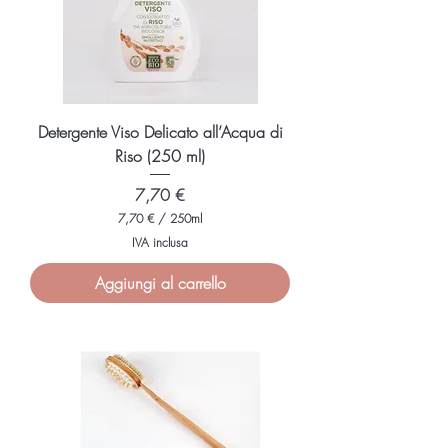
Detergente Viso Delicato all’Acqua di
Riso (250 ml)
Prezzo
7,70 €
7,70 €
/
250ml
7
IVA inclusa
,
7
Aggiungi al carrello
0
€
p
e
r
2
5
0
M
i