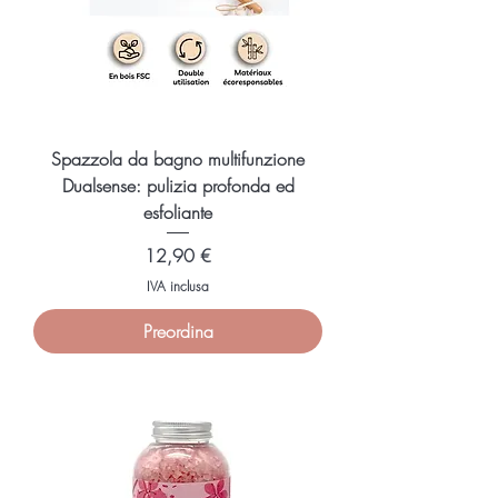
l
l
i
l
i
t
r
i
Spazzola da bagno multifunzione
Dualsense: pulizia profonda ed
esfoliante
Prezzo
12,90 €
IVA inclusa
Preordina