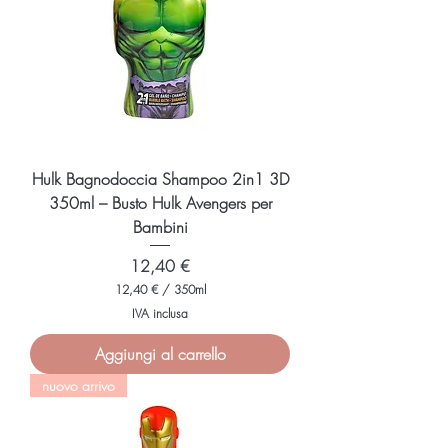
0
M
i
l
l
i
l
i
t
r
i
Hulk Bagnodoccia Shampoo 2in1 3D
350ml – Busto Hulk Avengers per
Bambini
Prezzo
12,40 €
12,40 €
/
350ml
1
IVA inclusa
2
,
Aggiungi al carrello
4
0
nuovo arrivo
€
p
e