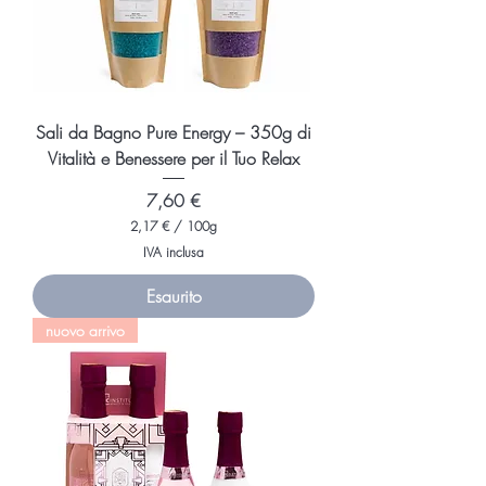
Sali da Bagno Pure Energy – 350g di
Vitalità e Benessere per il Tuo Relax
Prezzo
7,60 €
2,17 €
/
100g
2
IVA inclusa
,
1
Esaurito
7
nuovo arrivo
€
p
e
r
1
0
0
G
r