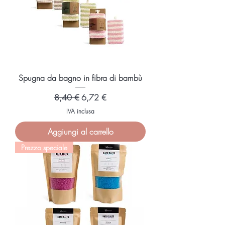
i
l
l
i
l
i
t
r
i
Spugna da bagno in fibra di bambù
Prezzo regolare
Prezzo scontato
8,40 €
6,72 €
IVA inclusa
Aggiungi al carrello
Prezzo speciale