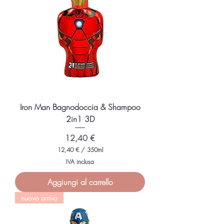
r
3
5
0
M
i
l
l
i
l
i
t
r
i
Iron Man Bagnodoccia & Shampoo
2in1 3D
Prezzo
12,40 €
12,40 €
/
350ml
1
IVA inclusa
2
,
Aggiungi al carrello
4
0
nuovo arrivo
€
p
e