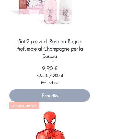
a
m
m
i
Set 2 pezzi di Rose da Bagno
Profumate al Champagne per la
Doccia
Prezzo
9,90 €
4,95 €
/
200ml
4
IVA inclusa
,
9
Esaurito
5
nuovo arrivo
€
p
e
r
2
0
0