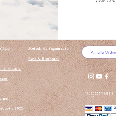
CATALOGO 
Metodi di Pagamento
Clienti
Annulla Ordin
Resi & Rimborsi
i
i di vendita
count
Pagamenti S
n noi
prodotti 2022