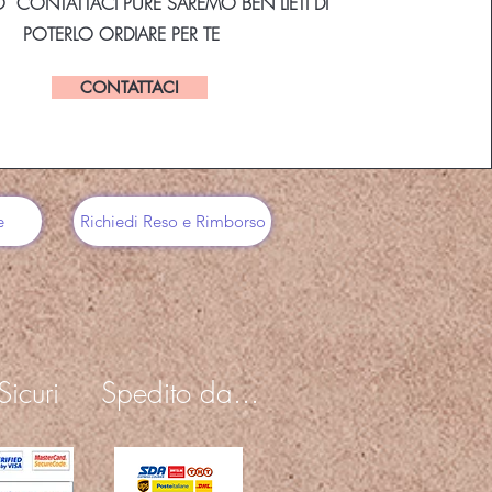
CONTATTACI PURE SAREMO BEN LIETI DI
POTERLO ORDIARE PER TE
CONTATTACI
e
Richiedi Reso e Rimborso
icuri
Spedito da...