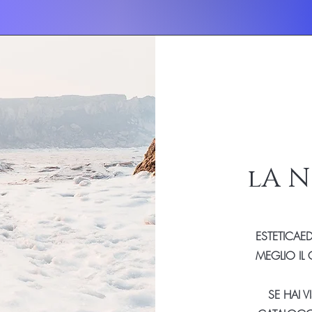
lA N
ESTETICAE
MEGLIO IL 
SE HAI 