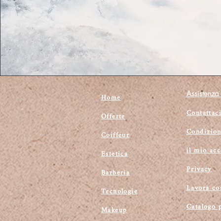
Assistenza 
Home
Contattac
Offerte
Condizion
Coiffeur
il mio ac
Estetica
Privacy
Barberia
Lavora co
Tecnologie
Catalogo 
Makeup