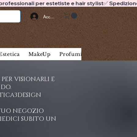
Accedi
Estetica
MakeUp
Profumi
Marche
Blog
PER VISIONARLI E
DO.
TETICA3DESIGN
L TUO NEGOZIO
IEDICI SUBITO UN