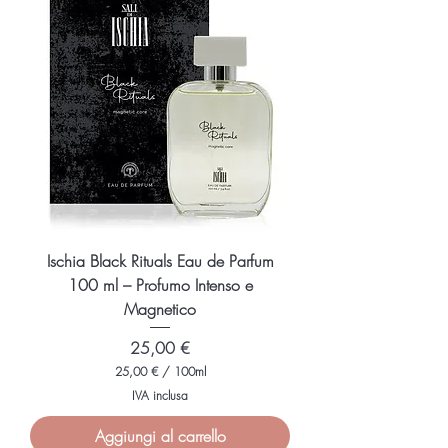
€
p
e
r
1
0
0
M
i
l
l
i
l
i
t
r
i
Ischia Black Rituals Eau de Parfum
100 ml – Profumo Intenso e
Magnetico
Prezzo
25,00 €
25,00 €
/
100ml
2
IVA inclusa
5
,
Aggiungi al carrello
0