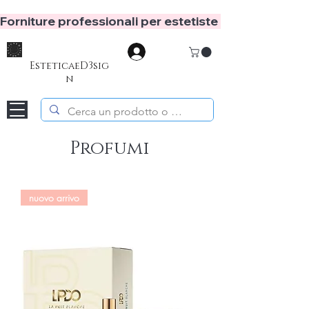
Forniture professionali per estetiste e hair stylist
Accedi
EsteticaeD3sig
n
Profumi
nuovo arrivo