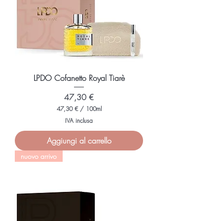
M
i
l
l
i
l
i
t
r
i
LPDO Cofanetto Royal Tiarè
Prezzo
47,30 €
47,30 €
/
100ml
4
IVA inclusa
7
,
Aggiungi al carrello
3
0
nuovo arrivo
€
p
e
r
1
0
0
M