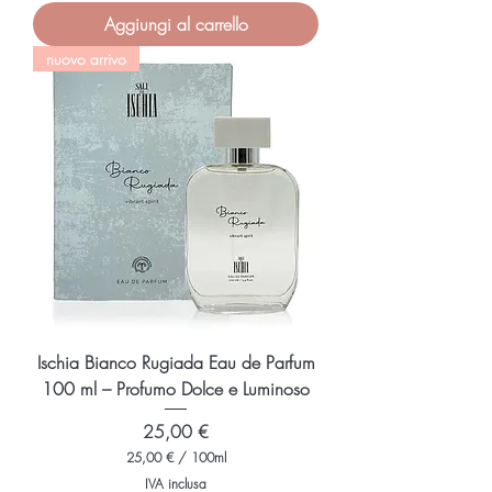
,
Aggiungi al carrello
0
0
nuovo arrivo
€
p
e
r
1
0
0
M
i
l
l
i
l
i
t
r
i
Ischia Bianco Rugiada Eau de Parfum
100 ml – Profumo Dolce e Luminoso
Prezzo
25,00 €
25,00 €
/
100ml
2
IVA inclusa