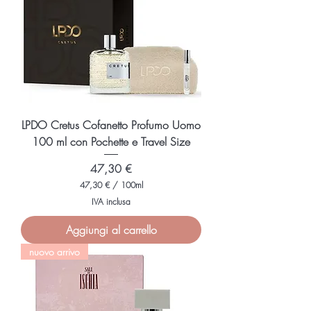
0
M
i
l
l
i
l
i
t
r
i
LPDO Cretus Cofanetto Profumo Uomo
100 ml con Pochette e Travel Size
Prezzo
47,30 €
47,30 €
/
100ml
4
IVA inclusa
7
,
Aggiungi al carrello
3
0
nuovo arrivo
€
p
e
r
1