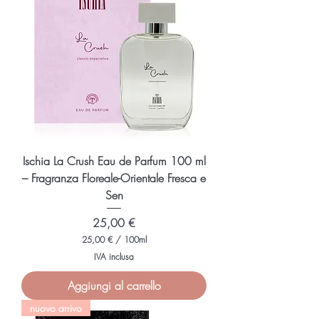
r
1
0
0
M
i
l
l
i
l
i
t
r
i
Ischia La Crush Eau de Parfum 100 ml
– Fragranza Floreale-Orientale Fresca e
Sen
Prezzo
25,00 €
25,00 €
/
100ml
2
IVA inclusa
5
,
Aggiungi al carrello
0
0
nuovo arrivo