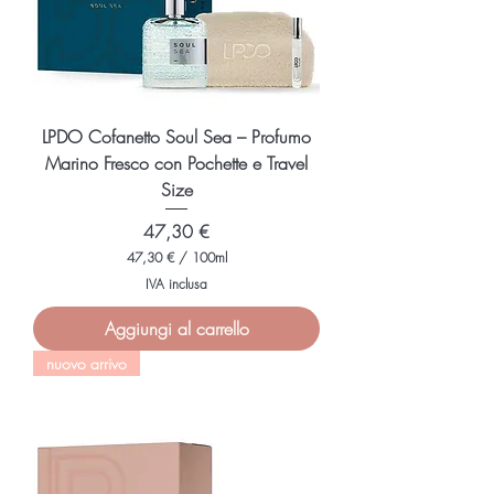
l
l
i
l
i
t
r
i
LPDO Cofanetto Soul Sea – Profumo
Marino Fresco con Pochette e Travel
Size
Prezzo
47,30 €
47,30 €
/
100ml
4
IVA inclusa
7
,
Aggiungi al carrello
3
0
nuovo arrivo
€
p
e
r
1
0
0