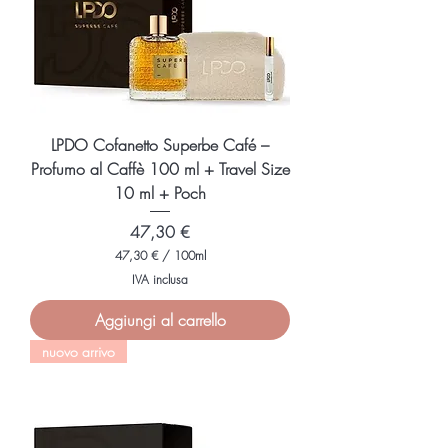
i
l
l
i
l
i
t
r
i
LPDO Cofanetto Superbe Café –
Profumo al Caffè 100 ml + Travel Size
10 ml + Poch
Prezzo
47,30 €
47,30 €
/
100ml
4
IVA inclusa
7
,
Aggiungi al carrello
3
0
nuovo arrivo
€
p
e
r
1
0