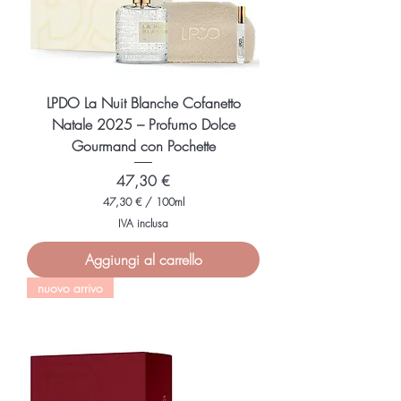
LPDO La Nuit Blanche Cofanetto
Natale 2025 – Profumo Dolce
Gourmand con Pochette
Prezzo
47,30 €
47,30 €
/
100ml
4
IVA inclusa
7
,
Aggiungi al carrello
3
0
nuovo arrivo
€
p
e
r
1
0
0