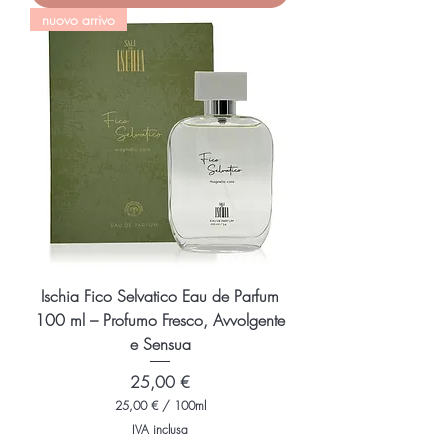
0
nuovo arrivo
€
p
e
r
1
0
0
M
i
l
l
i
l
i
t
r
i
Ischia Fico Selvatico Eau de Parfum
100 ml – Profumo Fresco, Avvolgente
e Sensua
Prezzo
25,00 €
25,00 €
/
100ml
2
IVA inclusa
5