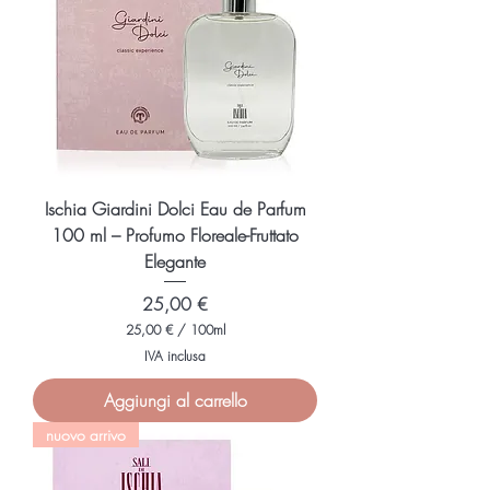
0
0
M
i
l
l
i
l
i
t
r
i
Ischia Giardini Dolci Eau de Parfum
100 ml – Profumo Floreale-Fruttato
Elegante
Prezzo
25,00 €
25,00 €
/
100ml
2
IVA inclusa
5
,
Aggiungi al carrello
0
0
nuovo arrivo
€
p
e