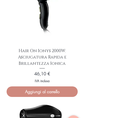
Hair On Ionys 2000W:
Asciugatura Rapida e
Brillantezza Ionica
Prezzo
46,10 €
IVA inclusa
Aggiungi al carrello