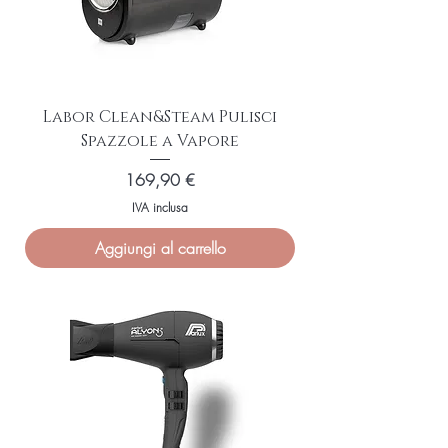
Labor Clean&Steam Pulisci
Spazzole a Vapore
Prezzo
169,90 €
IVA inclusa
Aggiungi al carrello