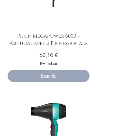
Phon Megapower 6000 –
Asciugacapelli Professionale
Prezzo
63,10 €
IVA inclusa
Esaurito