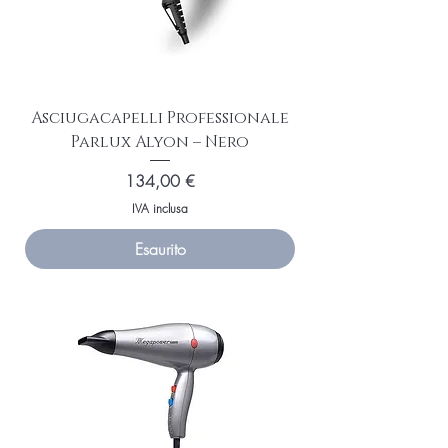
Asciugacapelli Professionale
Parlux Alyon – Nero
Prezzo
134,00 €
IVA inclusa
Esaurito