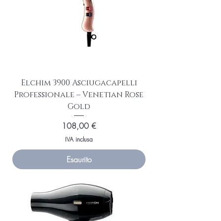
Elchim 3900 Asciugacapelli
Professionale – Venetian Rose
Gold
Prezzo
108,00 €
IVA inclusa
Esaurito