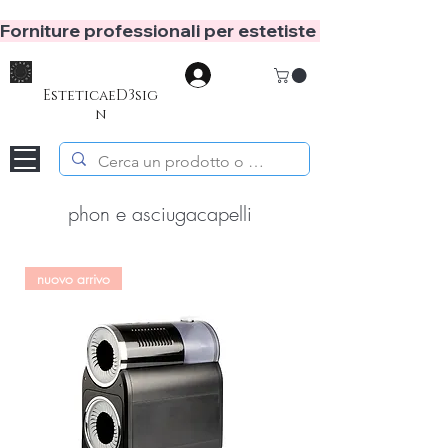
Forniture professionali per estetiste e hair stylist
Accedi
EsteticaeD3sig
n
phon e asciugacapelli
nuovo arrivo