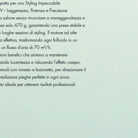
ta per uno Styling Impeccabile
 – Leggerezza, Potenza e Precisione
 da salone senza rinunciare a maneggevolezza e
esa solo
470 g
, garantendo una presa stabile e
unghe sessioni di styling. Il motore ad alte
 effettiva, trasformando ogni follicolo in un
un flusso d’aria di
70 m³/h
.
 ioni benefici che aiutano a mantenere
nando lucentezza e riducendo l’effetto crespo.
revoli con innesto a baionetta
, per direzionare il
realizzare pieghe perfette in ogni zona.
o ideale per ottenere risultati professionali