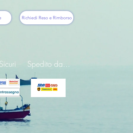
e
Richiedi Reso e Rimborso
icuri
Spedito da...