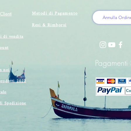
Metodi di Pagamento
Clienti
Annulla Ordin
Resi & Rimborsi
i
i di vendita
count
Pagamenti S
n noi
prodotti 2022
alo
di Spedizione