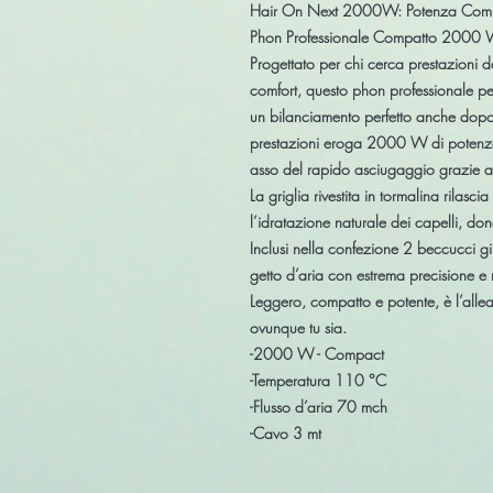
Hair On Next 2000W: Potenza Compat
Phon Professionale Compatto 2000 W
Progettato per chi cerca prestazioni
comfort, questo phon professionale p
un bilanciamento perfetto anche dopo l
prestazioni eroga
2000 W
di potenza
asso del rapido asciugaggio grazie a 
La
griglia rivestita in tormalina
rilascia
l’idratazione naturale dei capelli, do
Inclusi nella confezione
2 beccucci gi
getto d’aria con estrema precisione e 
Leggero, compatto e potente, è l’alleat
ovunque tu sia.
-2000 W - Compact
-Temperatura 110 °C
-Flusso d’aria 70 mch
-Cavo 3 mt