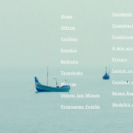
Assistenza 
Home
Contattac
Offerte
Condizion
Coiffeur
il mio ac
Estetica
Privacy
Barberia
Lavora co
Tecnologie
Catalogo 
Makeup
Buono Reg
Offerte last Minute
Modalità 
Programma Fedeltà