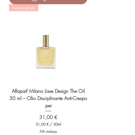
0
nuovo arrivo
€
p
e
r
1
0
0
M
i
l
l
i
l
i
t
r
i
Alfaparf Milano Lisse Design The Oil
50 ml – Olio Disciplinante Anti-Crespo
per
Prezzo
31,00 €
31,00 €
/
50ml
3
IVA inclusa
1