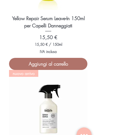
i
t
r
i
Yellow Repair Serum Leave-In 150ml
per Capelli Danneggiati
Prezzo
15,50 €
15,50 €
/
150ml
1
IVA inclusa
5
,
Aggiungi al carrello
5
0
nuovo arrivo
€
p
e
r
1
5
0
M
i
l
l
i