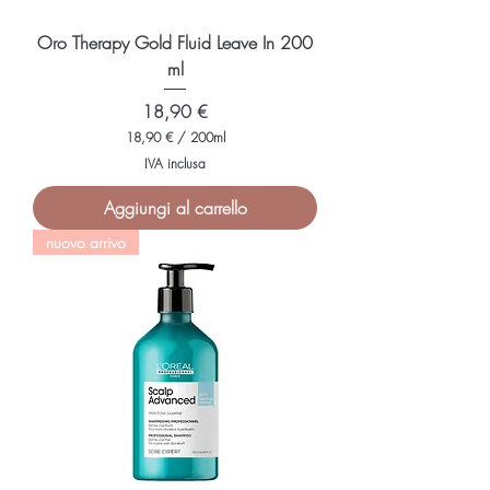
t
r
i
Oro Therapy Gold Fluid Leave In 200
ml
Prezzo
18,90 €
18,90 €
/
200ml
1
IVA inclusa
8
,
Aggiungi al carrello
9
0
nuovo arrivo
€
p
e
r
2
0
0
M
i
l
l
i
l
i