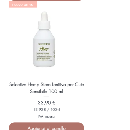
nuovo arrivo
€
p
e
r
2
5
0
M
i
l
l
i
l
i
t
r
i
Selective Hemp Siero Lenitivo per Cute
Sensibile 100 ml
Prezzo
33,90 €
33,90 €
/
100ml
3
IVA inclusa
3
,
Aggiungi al carrello
9