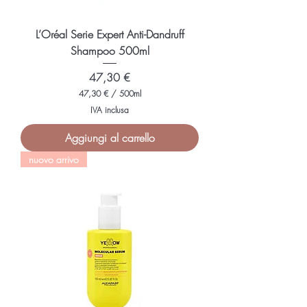
t
r
i
L’Oréal Serie Expert Anti-Dandruff
Shampoo 500ml
Prezzo
47,30 €
47,30 €
/
500ml
4
IVA inclusa
7
,
Aggiungi al carrello
3
0
nuovo arrivo
€
p
e
r
5
0
0
M
i
l
l
i
l