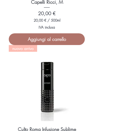
Capelli Ricci, M
Prezzo
20,00 €
20,00 €
/
500ml
2
IVA inclusa
0
,
Aggiungi al carrello
0
0
nuovo arrivo
€
p
e
r
5
0
0
M
i
l
l
i
l
i
t
r
i
Culto Roma Infusione Sublime