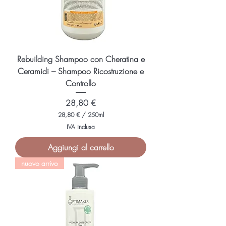
Rebuilding Shampoo con Cheratina e
Ceramidi – Shampoo Ricostruzione e
Controllo
Prezzo
28,80 €
28,80 €
/
250ml
2
IVA inclusa
8
,
Aggiungi al carrello
8
0
nuovo arrivo
€
p
e
r
2
5
0