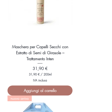
0
0
M
i
l
l
i
l
i
t
r
i
Maschera per Capelli Secchi con
Estratto di Semi di Girasole –
Trattamento Inten
Prezzo
31,90 €
31,90 €
/
200ml
3
IVA inclusa
1
,
Aggiungi al carrello
9
0
nuovo arrivo
€
p
e