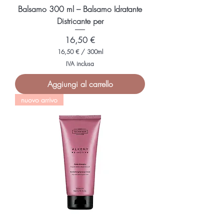
Balsamo 300 ml – Balsamo Idratante
Districante per
Prezzo
16,50 €
16,50 €
/
300ml
1
IVA inclusa
6
,
Aggiungi al carrello
5
0
nuovo arrivo
€
p
e
r
3
0
0
M
i
l
l
i
l
i
t