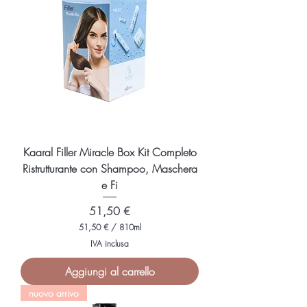
r
2
0
0
M
i
l
l
i
l
i
t
r
i
Kaaral Filler Miracle Box Kit Completo
Ristrutturante con Shampoo, Maschera
e Fi
Prezzo
51,50 €
51,50 €
/
810ml
5
IVA inclusa
1
,
Aggiungi al carrello
5
0
nuovo arrivo
€