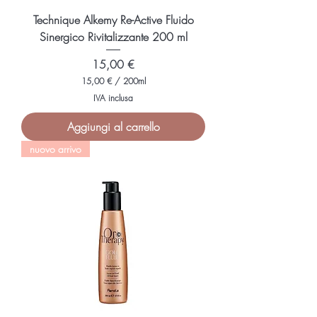
r
i
Technique Alkemy Re-Active Fluido
Sinergico Rivitalizzante 200 ml
Prezzo
15,00 €
15,00 €
/
200ml
1
IVA inclusa
5
,
Aggiungi al carrello
0
0
nuovo arrivo
€
p
e
r
2
0
0
M
i
l
l
i
l
i