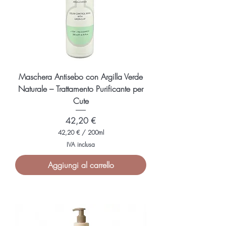
M
i
l
l
i
l
i
t
r
i
Maschera Antisebo con Argilla Verde
Naturale – Trattamento Purificante per
Cute
Prezzo
42,20 €
42,20 €
/
200ml
4
IVA inclusa
2
,
Aggiungi al carrello
2
0
€
p
e
r
2