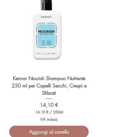
p
e
r
8
1
0
M
i
l
l
i
l
i
t
r
i
Kemon Nourish Shampoo Nutriente
250 ml per Capelli Secchi, Crespi e
Sfibrati
Prezzo
14,10 €
14,10 €
/
250ml
1
IVA inclusa
4
,
Aggiungi al carrello
1
0