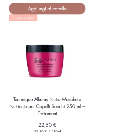
,
Aggiungi al carrello
0
0
nuovo arrivo
€
p
e
r
5
0
M
i
l
l
i
l
i
t
r
i
Technique Alkemy Nutro Maschera
Nutriente per Capelli Secchi 250 ml –
Trattament
Prezzo
22,50 €
22,50 €
/
250ml