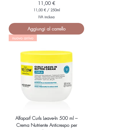
Prezzo
11,00 €
11,00 €
/
250ml
1
IVA inclusa
1
,
Aggiungi al carrello
0
0
nuovo arrivo
€
p
e
r
2
5
0
M
i
l
l
i
l
i
t
r
i
Alfaparf Curls Leave-In 500 ml –
Crema Nutriente Anticrespo per