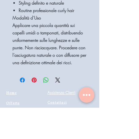
Styling definito e naturale
Routine professionale curly hair
Modalità d’Uso
Applicare una piccola quantità sui
capelli umidi o tamponati, distribuendo
uniformemente sulle lunghezze e sulle
punte. Non risciacquare. Procedere con
l’asciugatura naturale o con diffusore per
una definizione ottimale dei ricci.
Home
Assistenza Clienti
Contattaci
Offerte
Condizioni di vendita
Coiffeur
il mio account
Estetica
Privacy
Barberia