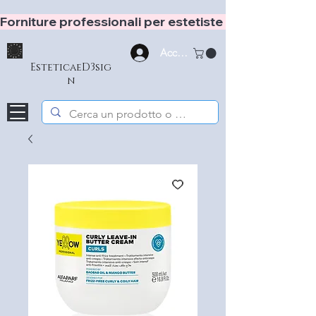
Forniture professionali per estetiste e hair stylist
Accedi
EsteticaeD3sig
n