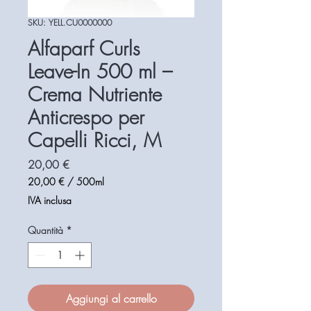
SKU: YELL.CU0000000
Alfaparf Curls
Leave-In 500 ml –
Crema Nutriente
Anticrespo per
Capelli Ricci, M
Prezzo
20,00 €
20,00 €
/
500ml
20,00 €
IVA inclusa
ogni
500
Quantità
*
Millilitri
Aggiungi al carrello