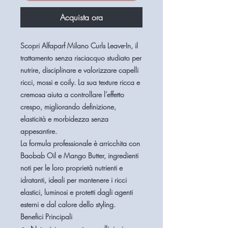
Acquista ora
Scopri Alfaparf Milano Curls Leave-In, il
trattamento senza risciacquo studiato per
nutrire, disciplinare e valorizzare capelli
ricci, mossi e coily. La sua texture ricca e
cremosa aiuta a controllare l’effetto
crespo, migliorando definizione,
elasticità e morbidezza senza
appesantire.
La formula professionale è arricchita con
Baobab Oil e Mango Butter, ingredienti
noti per le loro proprietà nutrienti e
idratanti, ideali per mantenere i ricci
elastici, luminosi e protetti dagli agenti
esterni e dal calore dello styling.
Benefici Principali