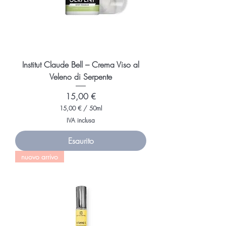
l
l
i
l
i
t
r
i
Institut Claude Bell – Crema Viso al
Veleno di Serpente
Prezzo
15,00 €
15,00 €
/
50ml
1
IVA inclusa
5
,
Esaurito
0
0
nuovo arrivo
€
p
e
r
5
0
M
i