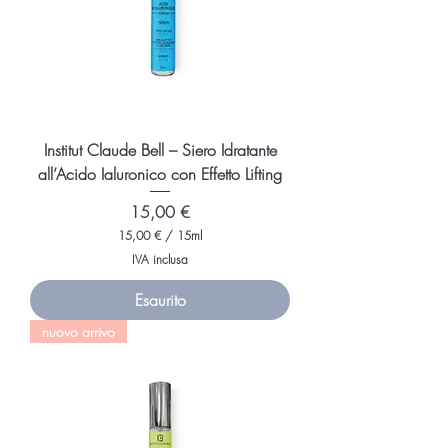
i
l
l
i
l
i
t
r
i
Institut Claude Bell – Siero Idratante
all’Acido Ialuronico con Effetto Lifting
Prezzo
15,00 €
15,00 €
/
15ml
1
IVA inclusa
5
,
Esaurito
0
0
nuovo arrivo
€
p
e
r
1
5
M