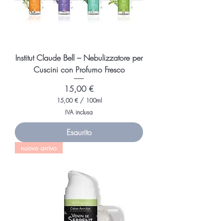
Institut Claude Bell – Nebulizzatore per
Cuscini con Profumo Fresco
Prezzo
15,00 €
15,00 €
/
100ml
1
IVA inclusa
5
,
Esaurito
0
0
nuovo arrivo
€
p
e
r
1
0
0
M
i