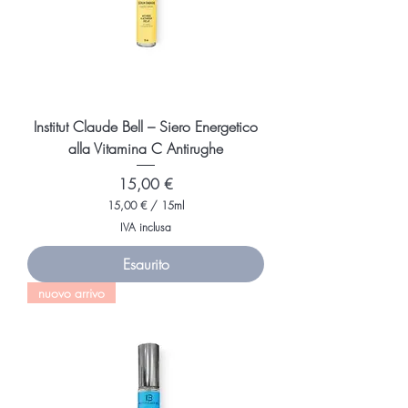
l
l
i
l
i
t
r
i
Institut Claude Bell – Siero Energetico
alla Vitamina C Antirughe
Prezzo
15,00 €
15,00 €
/
15ml
1
IVA inclusa
5
,
Esaurito
0
0
nuovo arrivo
€
p
e
r
1
5
M