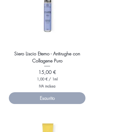
M
i
l
l
i
l
i
t
r
i
Siero Liscio Eterno - Antirughe con
Collagene Puro
Prezzo
15,00 €
1,00 €
/
1ml
1
IVA inclusa
,
0
Esaurito
0
€
p
e
r
1
M