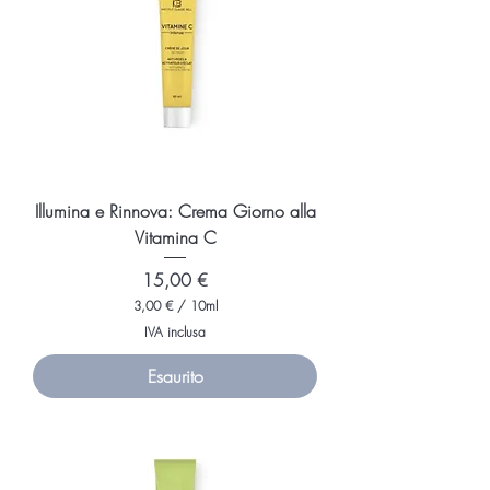
i
l
l
i
l
i
t
r
o
Illumina e Rinnova: Crema Giorno alla
Vitamina C
Prezzo
15,00 €
3,00 €
/
10ml
3
IVA inclusa
,
0
Esaurito
0
€
p
e
r
1