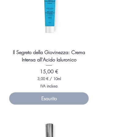
M
i
l
l
i
l
i
t
r
i
Il Segreto della Giovinezza: Crema
Intensa all'Acido Ialuronico
Prezzo
15,00 €
3,00 €
/
10ml
3
IVA inclusa
,
0
Esaurito
0
€
p
e
r
1
0