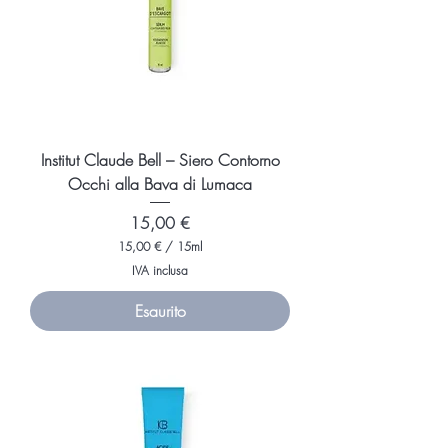
i
l
l
i
l
i
t
r
i
Institut Claude Bell – Siero Contorno
Occhi alla Bava di Lumaca
Prezzo
15,00 €
15,00 €
/
15ml
1
IVA inclusa
5
,
Esaurito
0
0
€
p
e
r
1
5