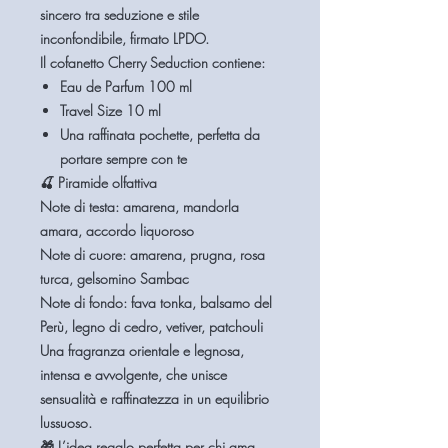
sincero tra seduzione e stile
inconfondibile, firmato LPDO.
Il cofanetto Cherry Seduction contiene:
Eau de Parfum
100 ml
Travel Size 10 ml
Una
raffinata pochette
, perfetta da
portare sempre con te
🍒
Piramide olfattiva
Note di testa:
amarena, mandorla
amara, accordo liquoroso
Note di cuore:
amarena, prugna, rosa
turca, gelsomino Sambac
Note di fondo:
fava tonka, balsamo del
Perù, legno di cedro, vetiver, patchouli
Una fragranza
orientale e legnosa
,
intensa e avvolgente, che unisce
sensualità e raffinatezza in un equilibrio
lussuoso.
🎁
L’idea regalo perfetta
per chi ama