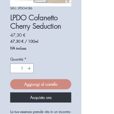
SKU: LPDO4186
LPDO Cofanetto
Cherry Seduction
Prezzo
47,30 €
47,30 €
/
100ml
47,30 €
IVA inclusa
ogni
100
Quantità
*
Millilitri
Aggiungi al carrello
Acquista ora
La tua essenza prende vita in un incontro