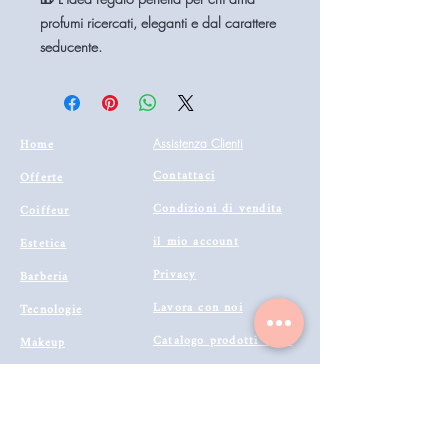
profumi ricercati, eleganti e dal carattere
seducente.
Home
Assistenza Clienti
Contattaci
Offerte
Condizioni di vendita
Coiffeur
il mio account
Estetica
Privacy
Barberia
Lavora con noi
Tecnologie
Catalogo prodotti 2022
Makeup
Buono Regalo
Offerte last
Modalità di Spedizione
Minute
Programma Fedeltà