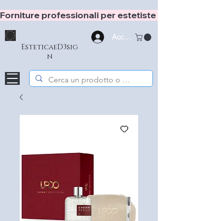
Forniture professionali per estetiste e hair stylist
Accedi
EsteticaeD3sig
n