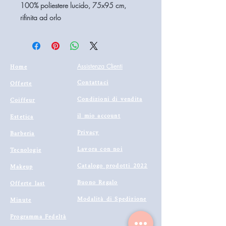
100% poliestere lucido, 75x95 cm,
rifinita ad orlo
Home
Assistenza Clienti
Contattaci
Offerte
Condizioni di vendita
Coiffeur
il mio account
Estetica
Privacy
Barberia
Lavora con noi
Tecnologie
Catalogo prodotti 2022
Makeup
Buono Regalo
Offerte last
Modalità di Spedizione
Minute
Programma Fedeltà