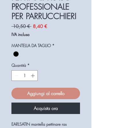
PROFESSIONALE
PER PARRUCCHIERI
Prezzo
Prezzo
 10,50 € 
8,40 €
regolare
scontato
IVA inclusa
MANTELLA DA TAGLIO
*
Quantità
*
Aggiungi al carrello
Acquista ora
EARLSATIN mantella pettinare ras