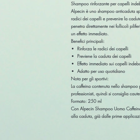
Shampoo rinforzante per capelli indeb
Alpecin è uno
shampoo anticaduta spe
radici dei capelli
e prevenire la caduta.
penetra direttamente nei follicoli pilifer
un effetto immediato.
Benefici principali:
Rinforza le radici dei capelli
Previene la caduta dei capelli
Effetto immediato sui capelli indebol
Adatto per uso quotidiano
Nota per gli sportivi:
La caffeina contenuta nello shampoo può
professionisti
, quindi si consiglia caute
Formato:
250 ml
Con
Alpecin Shampoo Uomo Caffein
alla caduta, già dalle prime applicazi