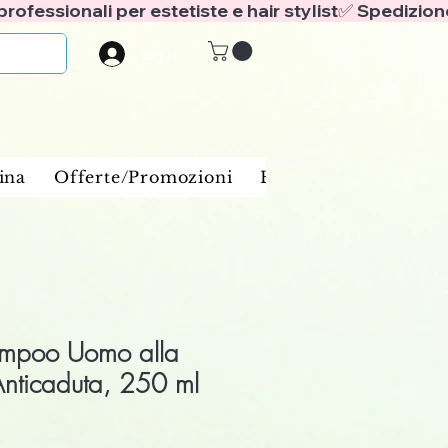
Log In
ina
Offerte/Promozioni
Benessere e spa
Ba
ampoo Uomo alla
Anticaduta, 250 ml