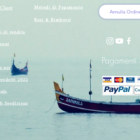
Metodi di Pagamento
Clienti
Annulla Ordin
Resi & Rimborsi
i
i di vendita
count
Pagamenti S
n noi
prodotti 2022
alo
di Spedizione