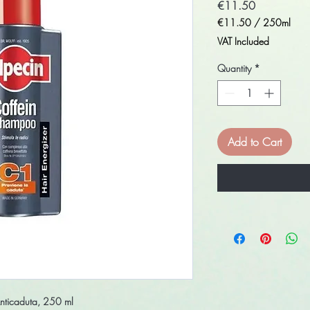
Price
€11.50
€11.50
/
250ml
€11.50
VAT Included
per
250
Quantity
*
Milliliters
Add to Cart
nticaduta, 250 ml