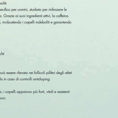
oliti
cifico per uomini
, studiato per
rinforzare le
 Grazie ai suoi ingredienti attivi, la caffeina
i,
irrobustendo i capelli indeboliti
e garantendo
iti
 essere rilevata nei follicoli piliferi degli
atleti
la in caso di controlli antidoping.
a
, i capelli appaiono più forti, vitali e resistenti
oni.