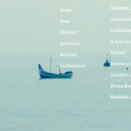
Assistenza 
Home
Contattac
Shop
Condizion
Coiffeur
il mio ac
Aesthetics
Privacy
Barberia
Lavora co
Technologies
Catalogo 
Buono Reg
Modalità 