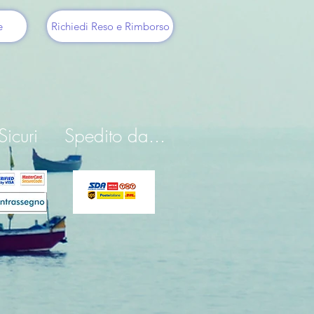
e
Richiedi Reso e Rimborso
icuri
Spedito da...