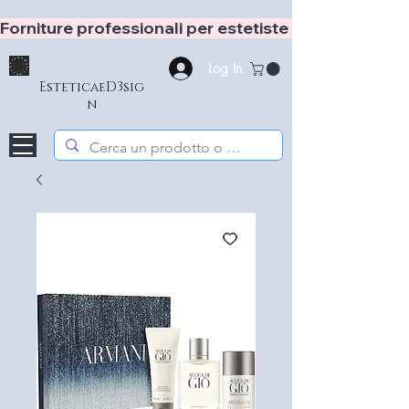
Forniture professionali per estetiste e hair stylist
Log In
EsteticaeD3sig
n