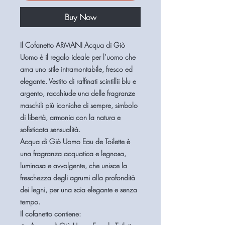
Buy Now
Il
Cofanetto ARMANI Acqua di Giò
Uomo
è il regalo ideale per l’uomo che
ama uno stile intramontabile, fresco ed
elegante. Vestito di raffinati
scintillii blu e
argento
, racchiude una delle fragranze
maschili più iconiche di sempre, simbolo
di libertà, armonia con la natura e
sofisticata sensualità.
Acqua di Giò Uomo Eau de Toilette
è
una fragranza
acquatica e legnosa
,
luminosa e avvolgente, che unisce la
freschezza degli agrumi alla profondità
dei legni, per una scia elegante e senza
tempo.
Il cofanetto contiene: