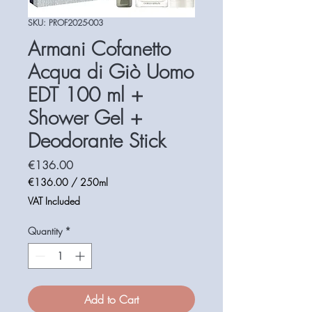
SKU: PROF2025-003
Armani Cofanetto
Acqua di Giò Uomo
EDT 100 ml +
Shower Gel +
Deodorante Stick
Price
€136.00
€136.00
/
250ml
€136.00
VAT Included
per
250
Quantity
*
Milliliters
Add to Cart