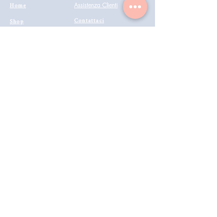
Home
Assistenza Clienti
Contattaci
Shop
Condizioni di vendita
Coiffeur
il mio account
Aesthetics
Privacy
Barberia
Lavora con noi
Technologies
Catalogo prodotti 2022
Buono Regalo
Modalità di Spedizione
Metodi di Pagamento
Resi & Rimborsi
Annulla Ordine