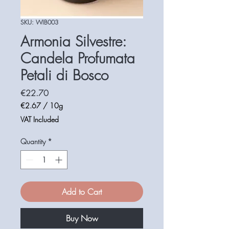
SKU: WIB003
Armonia Silvestre:
Candela Profumata
Petali di Bosco
Price
€22.70
€2.67
/
10g
€2.67
VAT Included
per
10
Quantity
*
Grams
Add to Cart
Buy Now