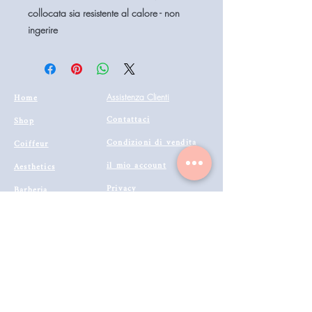
collocata sia resistente al calore - non
ingerire
Home
Assistenza Clienti
Contattaci
Shop
Condizioni di vendita
Coiffeur
il mio account
Aesthetics
Privacy
Barberia
Lavora con noi
Technologies
Catalogo prodotti 2022
Buono Regalo
Modalità di Spedizione