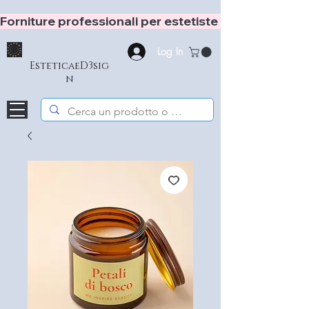
Forniture professionali per estetiste e hair stylist
Log In
EsteticaeD3sig
n