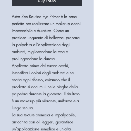
Buy Now
Astra Zen Routine Eye Primer è la base
perfetta per realizzare un
make-up occhi
impeccabile e duraturo
. Come un
prezioso unguento di bellezza, prepara
la palpebra all’applicazione degli
ombretti, migliorandone la resa e
prolungandone la durata.
Applicato prima del trucco occhi,
intensifica i colori degli ombretti
e ne
esalta ogni riflesso, evitando che il
prodotto si accumuli nelle pieghe della
palpebra durante la giornata. Il risultato
è un
make-up più vibrante, uniforme e a
lunga tenuta
.
La sua
texture cremosa e impalpabile
,
arricchita con
oli leggeri
, garantisce
un’applicazione semplice e un’alta