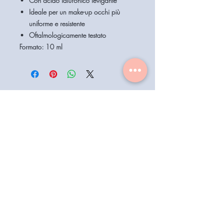
Con
acido ialuronico
levigante
Ideale per un make-up occhi più
uniforme e resistente
Oftalmologicamente testato
Formato:
10 ml
Home
Assistenza Clienti
Contattaci
Shop
Condizioni di vendita
Coiffeur
il mio account
Aesthetics
Privacy
Barberia
Lavora con noi
Technologies
Catalogo prodotti 2022
Buono Regalo