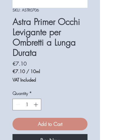
SKU: ASTR0706
Astra Primer Occhi
Levigante per
Ombretti a Lunga
Durata
Price
€7.10
€7.10
/
10ml
€7.10
VAT Included
per
10
Quantity
*
Milliliters
Add to Cart