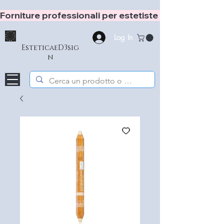
Forniture professionali per estetiste e hair stylist
Log In
EsteticaeD3sig
n