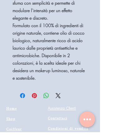
sfuma con semplicità e permette di
modulare l’intensità per un effetto
elegante e discreto.
Formulato con il 100% di ingredienti di
origine naturale, contiene olio di cocco
biologico, naturalmente ricco di acido
laurico dalle proprietà antisettiche e
antimicrobiche. Disponibile in 2
colorazioni, è la scelta ideale per chi
desidera un make-up luminoso, naturale
e sostenibile.
Home
Assistenza Clienti
Contattaci
Shop
Condizioni di vendita
Coiffeur
il mio account
Aesthetics