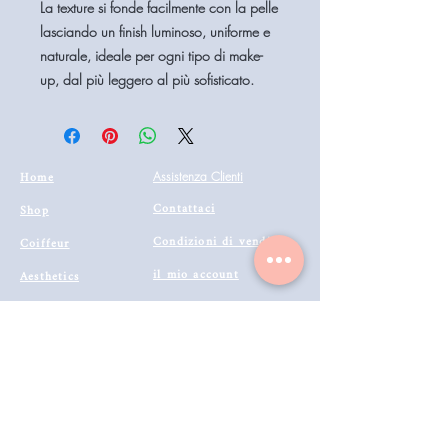
La texture si fonde facilmente con la pelle
lasciando un
finish luminoso, uniforme e
naturale
, ideale per ogni tipo di make-
up, dal più leggero al più sofisticato.
Home
Assistenza Clienti
Contattaci
Shop
Condizioni di vendita
Coiffeur
il mio account
Aesthetics
Privacy
Barberia
Lavora con noi
Technologies
Catalogo prodotti 2022
Buono Regalo
Modalità di Spedizione