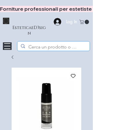
Forniture professionali per estetiste e hair stylist
Log In
EsteticaeD3sig
n