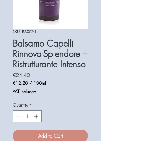
SKU: BA002-1
Balsamo Capelli
Rinnova-Splendore –
Ristrutturante Intenso
Price
€24.40
€12.20
/
100ml
€12.20
VAT Included
per
100
Quantity
*
Milliliters
Add to Cart