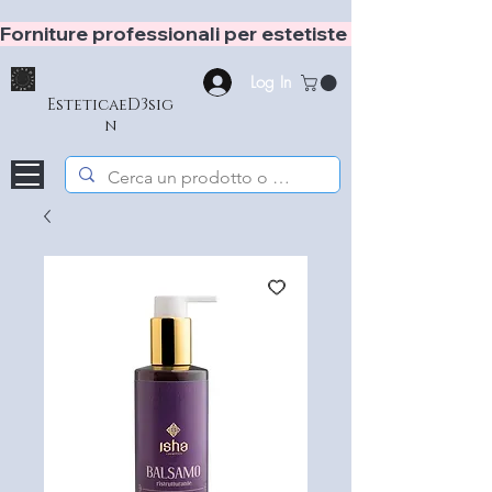
Forniture professionali per estetiste e hair stylist
Log In
EsteticaeD3sig
n