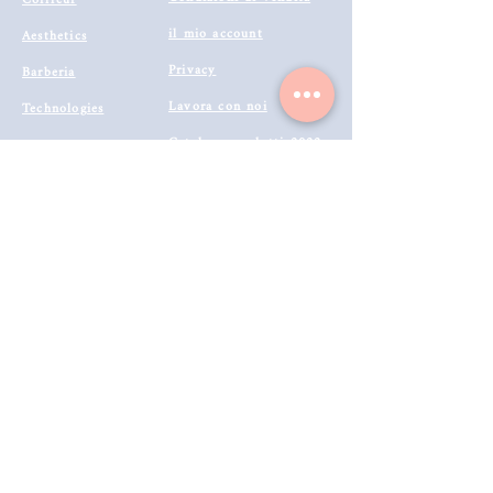
Coiffeur
il mio account
Aesthetics
Privacy
Barberia
Lavora con noi
Technologies
Catalogo prodotti 2022
Buono Regalo
Modalità di Spedizione
Metodi di Pagamento
Resi & Rimborsi
Annulla Ordine
Richiedi Reso e Rimborso