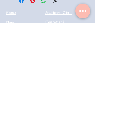
Home
Assistenza Clienti
Contattaci
Shop
Condizioni di vendita
Coiffeur
il mio account
Aesthetics
Privacy
Barberia
Lavora con noi
Technologies
Catalogo prodotti 2022
Buono Regalo
Modalità di Spedizione
Metodi di Pagamento
Resi & Rimborsi