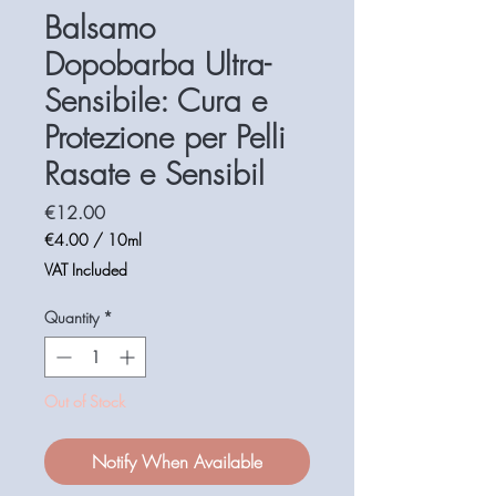
Balsamo
Dopobarba Ultra-
Sensibile: Cura e
Protezione per Pelli
Rasate e Sensibil
Price
€12.00
€4.00
/
10ml
€4.00
VAT Included
per
10
Quantity
*
Milliliters
Out of Stock
Notify When Available