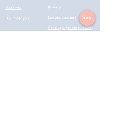
Privacy
Barberia
Lavora con noi
Technologies
Catalogo prodotti 2022
Buono Regalo
Modalità di Spedizione
Metodi di Pagamento
Resi & Rimborsi
Annulla Ordine
Richiedi Reso e Rimborso