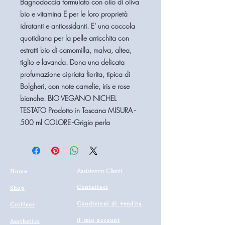
Bagnodoccia formulato con olio di oliva
bio e vitamina E per le loro proprietà
idratanti e antiossidanti. E' una coccola
quotidiana per la pelle arricchita con
estratti bio di camomilla, malva, altea,
tiglio e lavanda. Dona una delicata
profumazione cipriata fiorita, tipica di
Bolgheri, con note camelie, iris e rose
bianche. BIO VEGANO NICHEL
TESTATO Prodotto in Toscana MISURA -
500 ml COLORE -Grigio perla
Home
Assistenza Clienti
Contattaci
Shop
Condizioni di vendita
Coiffeur
il mio account
Aesthetics