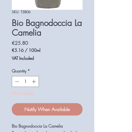
SKU: T3806
Bio Bagnodoccia La
Camelia
Price
€25.80
€5.16
/
100ml
€5.16
VAT Included
per
100
Quantity
*
Milliliters
Out of Stock
Notify When Available
Bio Bagnodoccia La Camelia