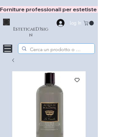
Forniture professionali per estetiste e hair stylist
Log In
EsteticaeD3sig
n