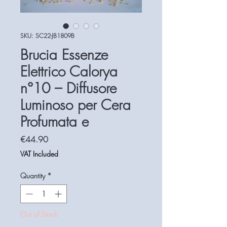
SKU: SC22-JB1809B
Brucia Essenze
Elettrico Calorya
n°10 – Diffusore
Luminoso per Cera
Profumata e
Price
€44.90
VAT Included
Quantity
*
Out of Stock