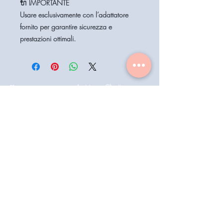
🔌 IMPORTANTE
Usare esclusivamente con l’adattatore
fornito per garantire sicurezza e
prestazioni ottimali.
Home
Assistenza Clienti
Contattaci
Shop
Condizioni di vendita
Coiffeur
il mio account
Aesthetics
Privacy
Barberia
Lavora con noi
Technologies
Catalogo prodotti 2022
Buono Regalo
Modalità di Spedizione