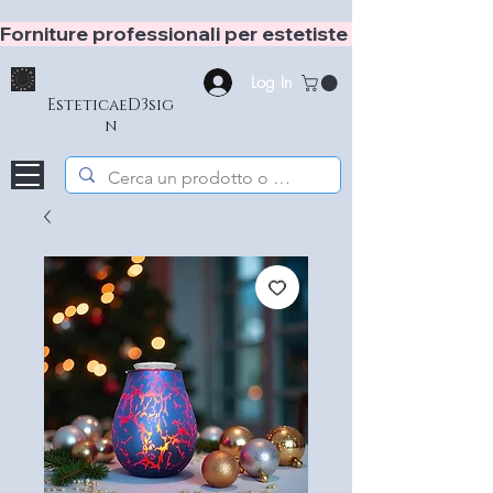
Forniture professionali per estetiste e hair stylist
Log In
EsteticaeD3sig
n