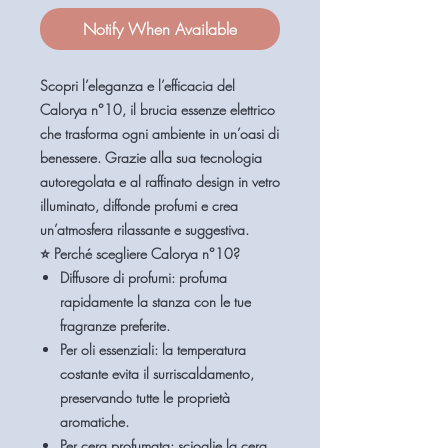
Notify When Available
Scopri l’eleganza e l’efficacia del
Calorya n°10
, il brucia essenze elettrico
che trasforma ogni ambiente in un’oasi di
benessere. Grazie alla sua tecnologia
autoregolata e al raffinato design in vetro
illuminato, diffonde profumi e crea
un’atmosfera rilassante e suggestiva.
⭐ Perché scegliere Calorya n°10?
Diffusore di profumi
: profuma
rapidamente la stanza con le tue
fragranze preferite.
Per oli essenziali
: la temperatura
costante evita il surriscaldamento,
preservando tutte le proprietà
aromatiche.
Per cera profumata
: scioglie la cera