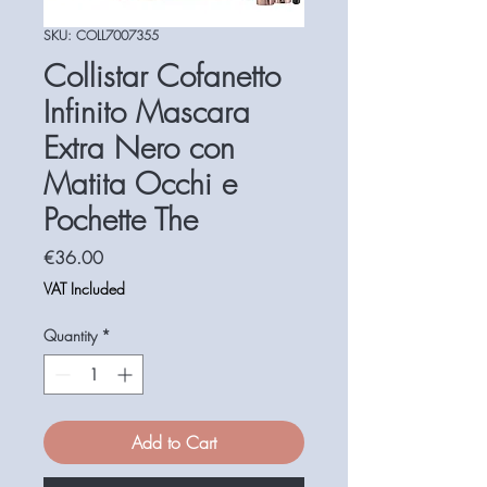
SKU: COLL7007355
Collistar Cofanetto
Infinito Mascara
Extra Nero con
Matita Occhi e
Pochette The
Price
€36.00
VAT Included
Quantity
*
Add to Cart