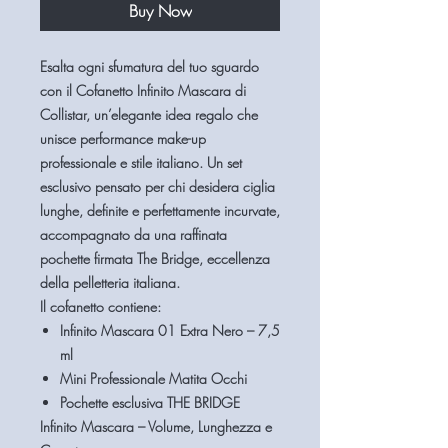
Buy Now
Esalta ogni sfumatura del tuo sguardo
con il
Cofanetto Infinito Mascara di
Collistar
, un’elegante idea regalo che
unisce performance make-up
professionale e stile italiano. Un set
esclusivo pensato per chi desidera ciglia
lunghe, definite e perfettamente incurvate,
accompagnato da una raffinata
pochette firmata
The Bridge
, eccellenza
della pelletteria italiana.
Il cofanetto contiene:
Infinito Mascara 01 Extra Nero – 7,5
ml
Mini Professionale Matita Occhi
Pochette esclusiva THE BRIDGE
Infinito Mascara – Volume, Lunghezza e