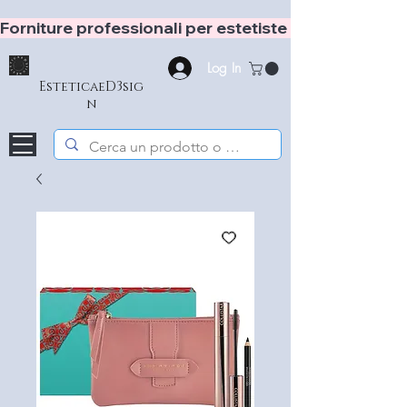
Forniture professionali per estetiste e hair stylist
Log In
EsteticaeD3sig
n