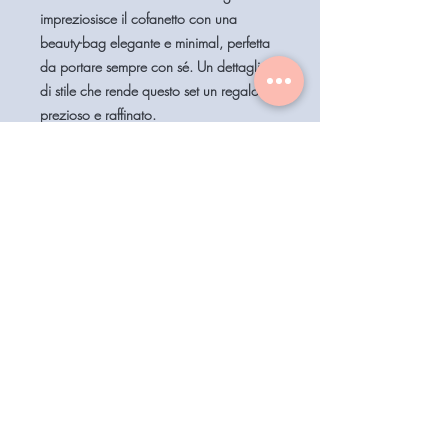
impreziosisce il cofanetto con una
beauty-bag elegante e minimal, perfetta
da portare sempre con sé. Un dettaglio
di stile che rende questo set un regalo
prezioso e raffinato.
Perfetto come idea regalo o per
concederti un momento di bellezza tutta
italiana.
Home
Assistenza Clienti
Contattaci
Shop
Condizioni di vendita
Coiffeur
il mio account
Aesthetics
Privacy
Barberia