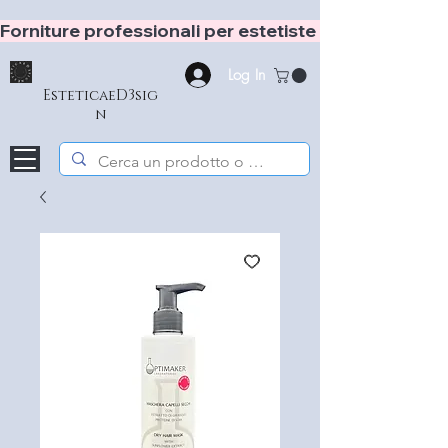
Forniture professionali per estetiste e hair stylist
Log In
EsteticaeD3sig
n