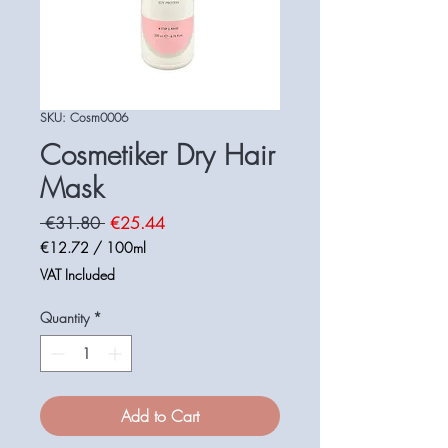
SKU: Cosm0006
Cosmetiker Dry Hair
Mask
Regular
Sale
 €31.80 
€25.44
Price
Price
€12.72
/
100ml
€12.72
VAT Included
per
100
Quantity
*
Milliliters
Add to Cart