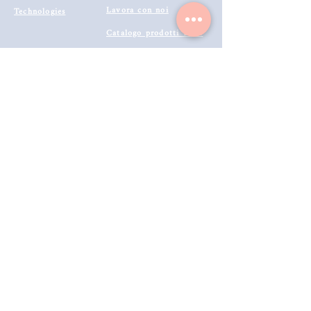
Lavora con noi
Technologies
Catalogo prodotti 2022
Buono Regalo
Modalità di Spedizione
Metodi di Pagamento
Resi & Rimborsi
Annulla Ordine
Richiedi Reso e Rimborso