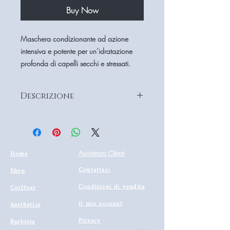
Buy Now
Maschera condizionante ad azione
intensiva e potente per un’idratazione
profonda di capelli secchi e stressati.
Descrizione
Modo d’uso: applicare sulle lunghezze
e distribuire con un pettine. Usare una
fonte di calore per aumentare l’effetto
desiderato. Risciacquare dopo 5 minuti.
Home
Assistenza Clienti
Formato : 200 ml
Contattaci
Shop
Condizioni di vendita
Coiffeur
il mio account
Aesthetics
Privacy
Barberia