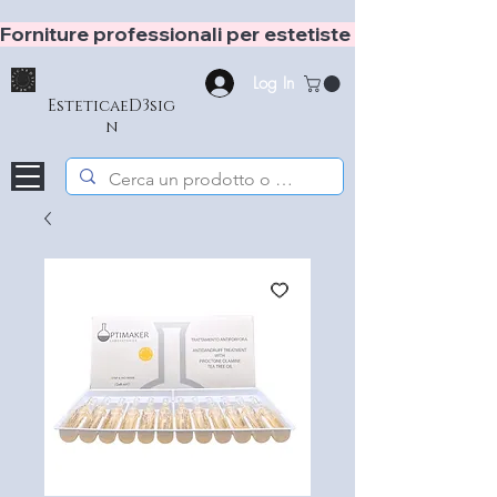
Forniture professionali per estetiste e hair stylist
Log In
EsteticaeD3sig
n