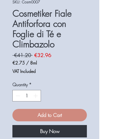
SKU: Cosm0007
Cosmetiker Fiale
Antiforfora con
Foglie di Té e
Climbazolo
Regular
Sale
 €41.20 
€32.96
Price
Price
€2.75
/
8ml
€2.75
VAT Included
per
8
Quantity
*
Milliliters
Add to Cart
Buy Now