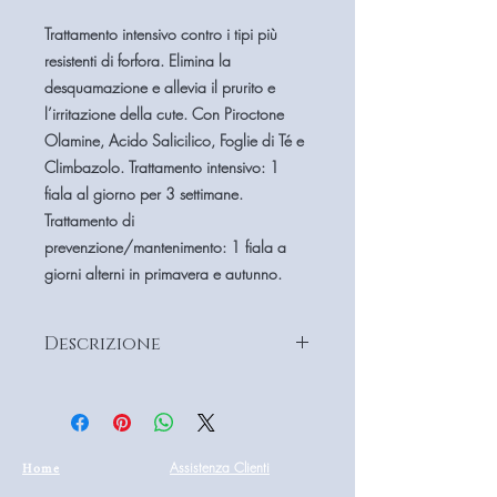
Trattamento intensivo contro i tipi più
resistenti di forfora. Elimina la
desquamazione e allevia il prurito e
l’irritazione della cute. Con Piroctone
Olamine, Acido Salicilico, Foglie di Té e
Climbazolo. Trattamento intensivo: 1
fiala al giorno per 3 settimane.
Trattamento di
prevenzione/mantenimento: 1 fiala a
giorni alterni in primavera e autunno.
Descrizione
Modo d’uso: Dopo il lavaggio,
distribuire il prodotto sulle sezioni di
capelli bagnati utilizzando lo speciale
applicatore, poi massaggiare
Home
Assistenza Clienti
delicatamente per non irritare la cute.