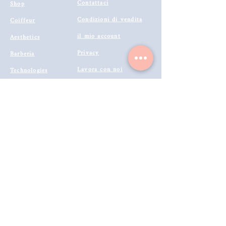
Contattaci
Dopo qualche minuto procedere
Shop
all’acconciatura, senza surriscaldare la
Condizioni di vendita
Coiffeur
cute con l’uso del phon.
il mio account
Aesthetics
Privacy
Barberia
Lavora con noi
Technologies
Catalogo prodotti 2022
Buono Regalo
Modalità di Spedizione
Metodi di Pagamento
Resi & Rimborsi
Annulla Ordine