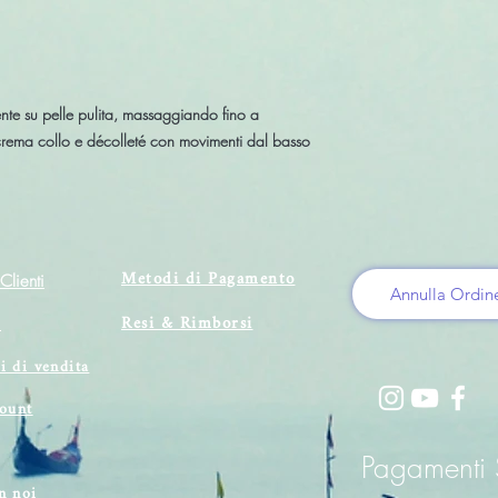
nte su pelle pulita, massaggiando fino a
crema collo e décolleté con movimenti dal basso
Metodi di Pagamento
Clienti
Annulla Ordin
Resi & Rimborsi
i
i di vendita
count
Pagamenti S
n noi