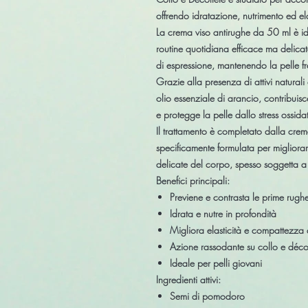
offrendo idratazione, nutrimento ed ela
La crema viso antirughe da 50 ml è id
routine quotidiana efficace ma delicata
di espressione, mantenendo la pelle f
Grazie alla presenza di attivi natura
olio essenziale di arancio, contribuisc
e protegge la pelle dallo stress ossidat
Il trattamento è completato dalla cre
specificamente formulata per migliorare
delicate del corpo, spesso soggetta a
Benefici principali:
Previene e contrasta le prime rugh
Idrata e nutre in profondità
Migliora elasticità e compattezza 
Azione rassodante su collo e déco
Ideale per pelli giovani
Ingredienti attivi:
Semi di pomodoro