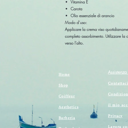
Vitamina E
Carota
Olio essenziale di arancio
Modo d’uso:
Applicare la crema viso quotidianame
completo assorbimento. Utilizzare la 
verso l’alto.
Assistenza 
Home
Contattac
Shop
Condizion
Coiffeur
il mio ac
Aesthetics
Privacy
Barberia
Lavora co