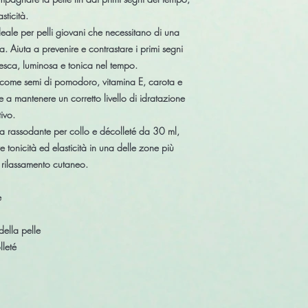
sticità.
eale per pelli giovani che necessitano di una
. Aiuta a prevenire e contrastare i primi segni
resca, luminosa e tonica nel tempo.
li come semi di pomodoro, vitamina E, carota e
e a mantenere un corretto livello di idratazione
ivo.
ma rassodante per collo e décolleté da 30 ml,
 tonicità ed elasticità in una delle zone più
 rilassamento cutaneo.
e
della pelle
lleté