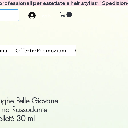
Log In
ina
Offerte/Promozioni
Benessere e spa
Ba
ughe Pelle Giovane
ema Rassodante
lleté 30 ml