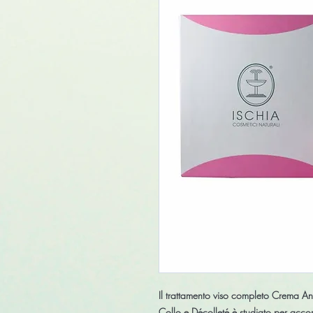
Il trattamento viso completo
Crema Ant
Collo e Décolleté
è studiato per accom