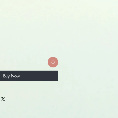
ale
rice
Buy Now