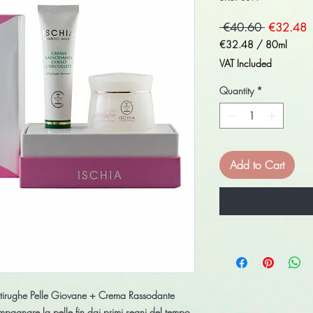
Regular
S
 €40.60 
€32.48
Price
P
€32.48
/
80ml
€32.48
VAT Included
per
80
Quantity
*
Milliliters
Add to Cart
irughe Pelle Giovane + Crema Rassodante
pagnare la pelle fin dai primi segni del tempo,