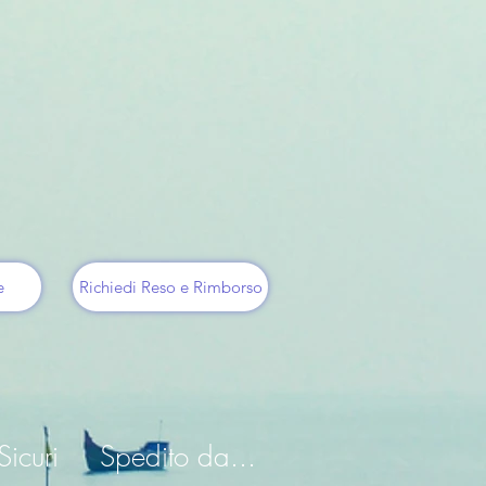
e
Richiedi Reso e Rimborso
icuri
Spedito da...