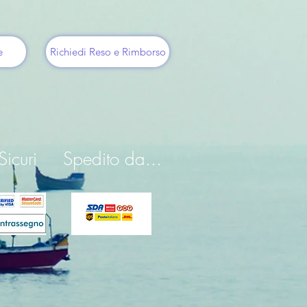
e
Richiedi Reso e Rimborso
icuri
Spedito da...