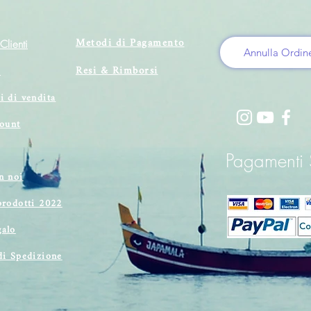
Metodi di Pagamento
Clienti
Annulla Ordin
Resi & Rimborsi
i
i di vendita
count
Pagamenti S
n noi
prodotti 2022
alo
di Spedizione