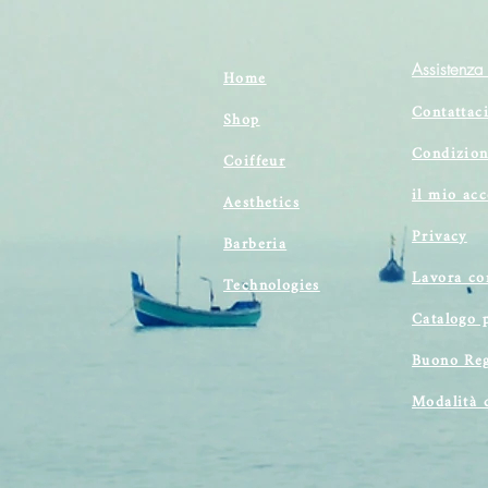
Assistenza 
Home
Contattac
Shop
Condizion
Coiffeur
il mio ac
Aesthetics
Privacy
Barberia
Lavora co
Technologies
Catalogo 
Buono Reg
Modalità 