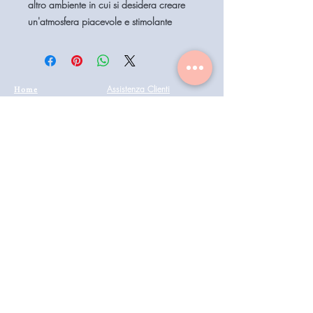
altro ambiente in cui si desidera creare
un'atmosfera piacevole e stimolante
Home
Assistenza Clienti
Contattaci
Shop
Condizioni di vendita
Coiffeur
il mio account
Aesthetics
Privacy
Barberia
Lavora con noi
Technologies
Catalogo prodotti 2022
Buono Regalo
Modalità di Spedizione