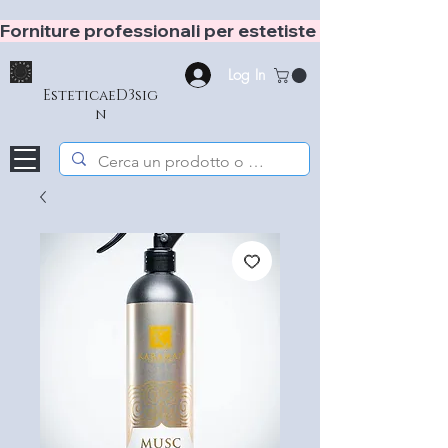
Forniture professionali per estetiste e hair stylist
Log In
EsteticaeD3sig
n