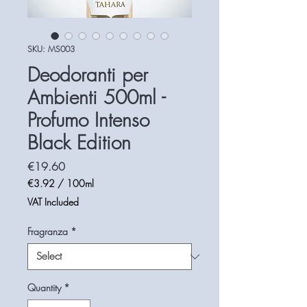
SKU: MS003
Deodoranti per
Ambienti 500ml -
Profumo Intenso
Black Edition
Price
€19.60
€3.92
/
100ml
€3.92
VAT Included
per
100
Fragranza
*
Milliliters
Quantity
*