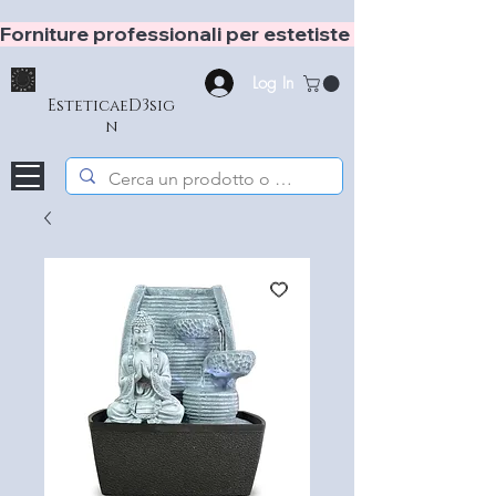
Forniture professionali per estetiste e hair stylist
Log In
EsteticaeD3sig
n