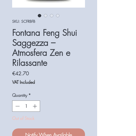
SKU: SCFRBFB
Fontana Feng Shui
Saggezza –
Atmosfera Zen e
Rilassante
Price
€42.70
VAT Included
Quantity
*
Out of Stock
Notify When Available