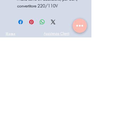
convertitore 220/110V
Home
Assistenza Clienti
Contattaci
Shop
Condizioni di vendita
Coiffeur
il mio account
Aesthetics
Privacy
Barberia
Lavora con noi
Technologies
Catalogo prodotti 2022
Buono Regalo
Modalità di Spedizione