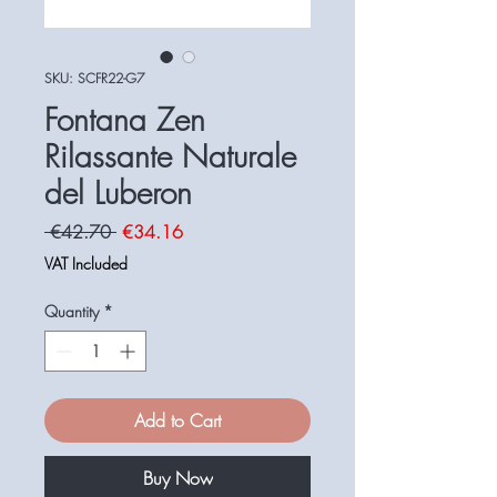
SKU: SCFR22-G7
Fontana Zen
Rilassante Naturale
del Luberon
Regular
Sale
 €42.70 
€34.16
Price
Price
VAT Included
Quantity
*
Add to Cart
Buy Now