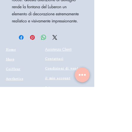
rende la fontana del Luberon un
elemento di decorazione estremamente
realistico e visivamente impressionante.
Home
Assistenza Clienti
Contattaci
Shop
Condizioni di vendita
Coiffeur
il mio account
Aesthetics
Privacy
Barberia
Lavora con noi
Technologies
Catalogo prodotti 2022
Buono Regalo
Modalità di Spedizione