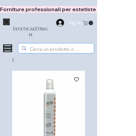
Forniture professionali per estetiste e hair stylist
Log In
EsteticaeD3sig
n