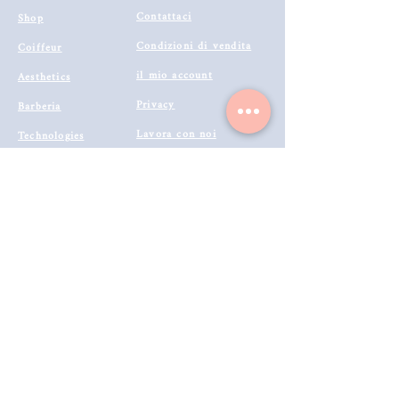
Contattaci
Shop
Condizioni di vendita
Coiffeur
il mio account
Aesthetics
Privacy
Barberia
Lavora con noi
Technologies
Catalogo prodotti 2022
Buono Regalo
Modalità di Spedizione
Metodi di Pagamento
Resi & Rimborsi
Annulla Ordine