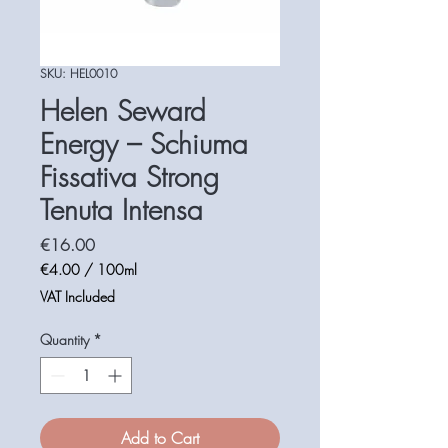
SKU: HEL0010
Helen Seward
Energy – Schiuma
Fissativa Strong
Tenuta Intensa
Price
€16.00
€4.00
/
100ml
€4.00
VAT Included
per
100
Quantity
*
Milliliters
Add to Cart