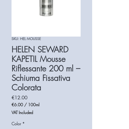
SKU: HEL MOUSSE
HELEN SEWARD
KAPETIL Mousse
Riflessante 200 ml –
Schiuma Fissativa
Colorata
Price
€12.00
€6.00
/
100ml
€6.00
VAT Included
per
100
Color
*
Milliliters