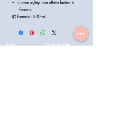
Creare styling con effetto lucido e
riflessato
📦
Formato:
200 ml
Home
Assistenza Clienti
Contattaci
Shop
Condizioni di vendita
Coiffeur
il mio account
Aesthetics
Privacy
Barberia
Lavora con noi
Technologies
Catalogo prodotti 2022
Buono Regalo
Modalità di Spedizione