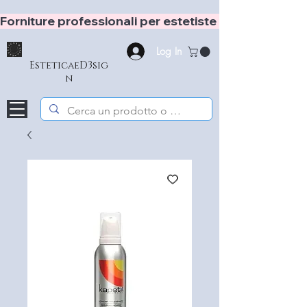
Forniture professionali per estetiste e hair stylist
Log In
EsteticaeD3sig
n