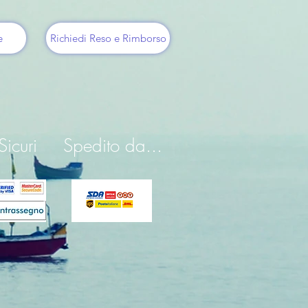
e
Richiedi Reso e Rimborso
icuri
Spedito da...