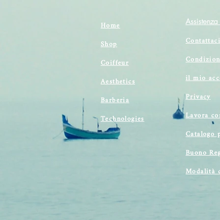
Assistenza 
Home
Contattac
Shop
Condizion
Coiffeur
il mio ac
Aesthetics
Privacy
Barberia
Lavora co
Technologies
Catalogo 
Buono Reg
Modalità 