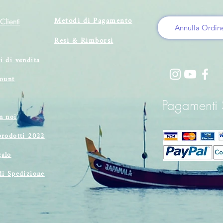
Metodi di Pagamento
Clienti
Annulla Ordin
Resi & Rimborsi
i
i di vendita
count
Pagamenti S
n noi
prodotti 2022
alo
di Spedizione