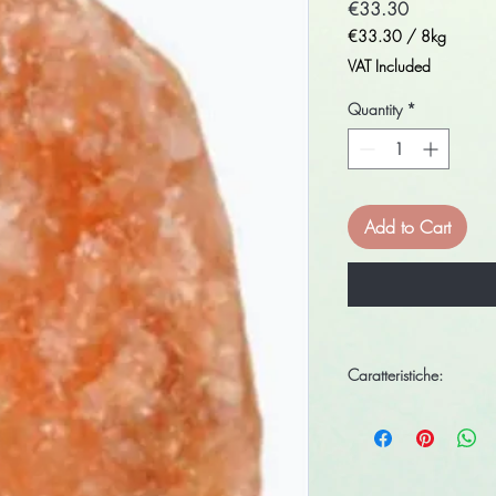
Price
€33.30
€33.30
/
8kg
€33.30
VAT Included
per
8
Quantity
*
Kilograms
Add to Cart
Caratteristiche:
Prodotto100% Naturale 
catalogo sono realizzate
prodotto e sono purame
pertanto differire da q