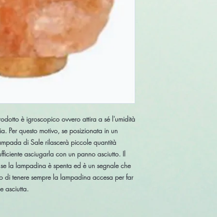
realizzazione artigianal
Peso: 8/10 kg
Altezza: 26/30 cm
odotto è igroscopico ovvero attira a sé l'umidità
ria. Per questo motivo, se posizionata in un
ampada di Sale rilascerà piccole quantità
iciente asciugarla con un panno asciutto. Il
e se la lampadina è spenta ed è un segnale che
o di tenere sempre la lampadina accesa per far
 asciutta.