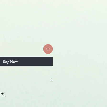
Buy Now
Le foto dei prodotti presenti a
 al solo scopo di illustrare il
nte indicative. I prodotti possono
uanto rappresentato per ovvi motivi di