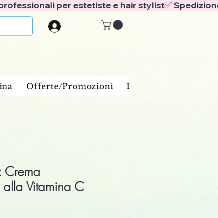
Log In
ina
Offerte/Promozioni
Benessere e spa
Ba
o: Crema
 alla Vitamina C