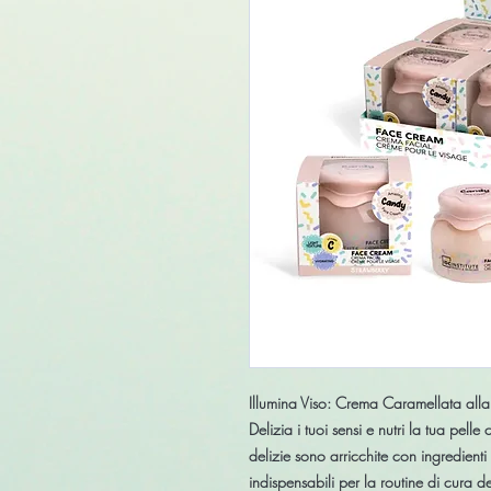
Illumina Viso: Crema Caramellata all
Delizia i tuoi sensi e nutri la tua pell
delizie sono arricchite con ingredienti
indispensabili per la routine di cura d