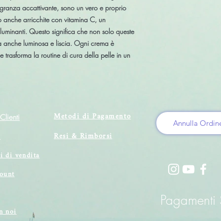
ragranza accattivante, sono un vero e proprio
o anche arricchite con vitamina C, un
lluminanti. Questo significa che non solo queste
a anche luminosa e liscia. Ogni crema è
 trasforma la routine di cura della pelle in un
Metodi di Pagamento
Clienti
Annulla Ordin
Resi & Rimborsi
i
i di vendita
count
Pagamenti S
n noi