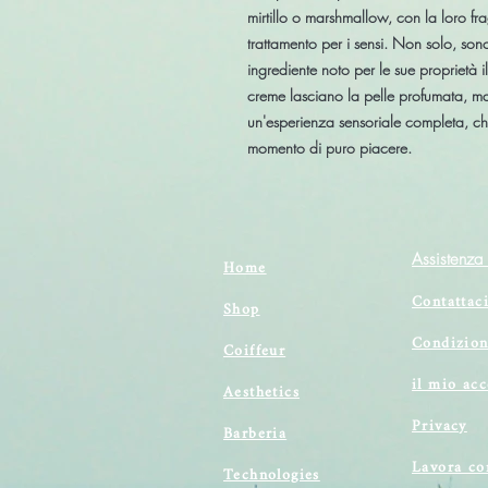
mirtillo o marshmallow, con la loro f
trattamento per i sensi. Non solo, son
ingrediente noto per le sue proprietà i
creme lasciano la pelle profumata, m
un'esperienza sensoriale completa, che
momento di puro piacere.
Assistenza 
Home
Contattac
Shop
Condizion
Coiffeur
il mio ac
Aesthetics
Privacy
Barberia
Lavora co
Technologies