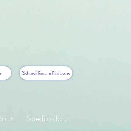
e
Richiedi Reso e Rimborso
icuri
Spedito da...