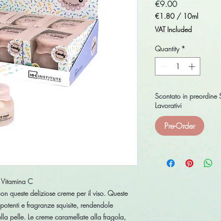
Price
€9.00
€1.80
/
10ml
€1.80
VAT Included
per
10
Quantity
*
Milliliters
Scontato in preordine 
Lavorativi
Pre-Order
a Vitamina C
e con queste deliziose creme per il viso. Queste
 potenti e fragranze squisite, rendendole
ella pelle. Le creme caramellate alla fragola,