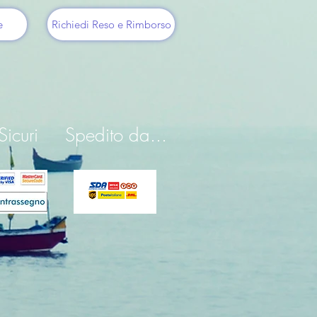
e
Richiedi Reso e Rimborso
icuri
Spedito da...