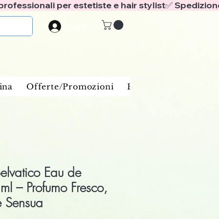
Log In
ina
Offerte/Promozioni
Benessere e spa
Ba
Selvatico Eau de
ml – Profumo Fresco,
e Sensua