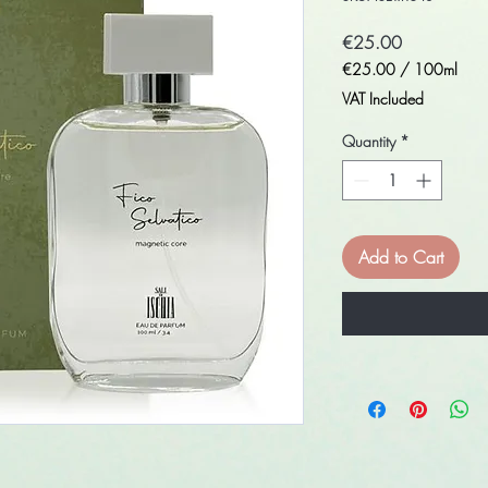
Price
€25.00
€25.00
/
100ml
€25.00
VAT Included
per
100
Quantity
*
Milliliters
Add to Cart