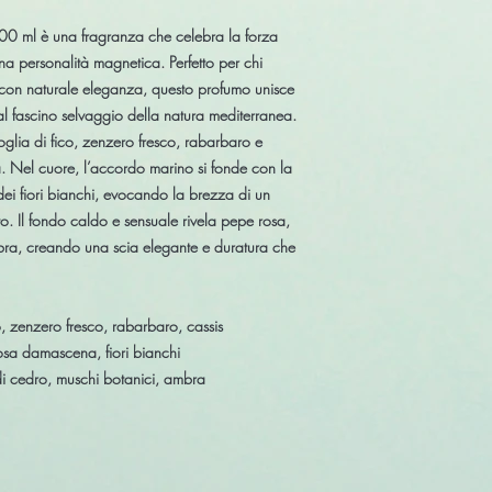
100 ml
è una fragranza che celebra la
forza
una personalità magnetica
. Perfetto per chi
a con
naturale eleganza
, questo profumo unisce
l fascino selvaggio della
natura mediterranea
.
oglia di fico, zenzero fresco, rabarbaro e
. Nel cuore, l’
accordo marino
si fonde con la
dei
fiori bianchi
, evocando la brezza di un
. Il fondo caldo e sensuale rivela
pepe rosa,
bra
, creando una scia elegante e duratura che
o, zenzero fresco, rabarbaro, cassis
sa damascena, fiori bianchi
i cedro, muschi botanici, ambra