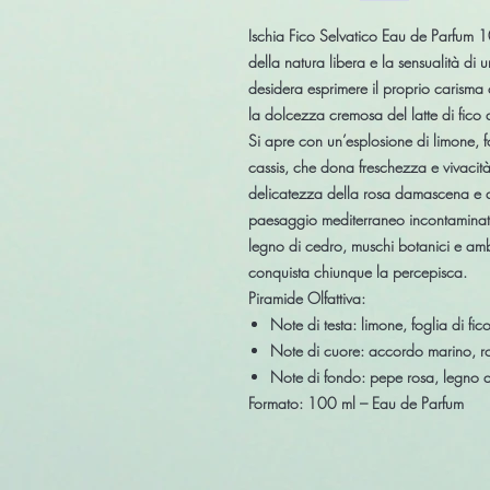
Ischia Fico Selvatico Eau de Parfum 
della natura libera
e la
sensualità di 
desidera esprimere il proprio carism
la dolcezza cremosa del
latte di fico
a
Si apre con un’esplosione di
limone, f
cassis
, che dona freschezza e vivacità
delicatezza della
rosa damascena
e 
paesaggio mediterraneo incontaminato
legno di cedro, muschi botanici e am
conquista chiunque la percepisca.
Piramide Olfattiva:
Note di testa:
limone, foglia di fic
Note di cuore:
accordo marino, ro
Note di fondo:
pepe rosa, legno d
Formato:
100 ml – Eau de Parfum