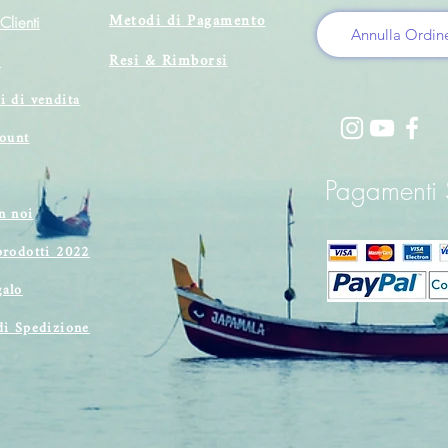
Metodi di Pagamento
Clienti
Annulla Ordin
Resi & Rimborsi
i
i di vendita
count
Pagamenti S
n noi
prodotti 2022
alo
di Spedizione