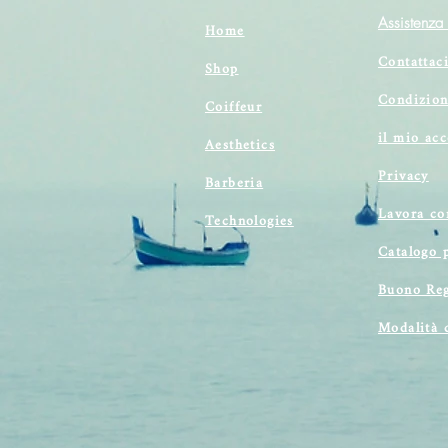
Assistenza 
Home
Contattac
Shop
Condizion
Coiffeur
il mio ac
Aesthetics
Privacy
Barberia
Lavora co
Technologies
Catalogo 
Buono Reg
Modalità 