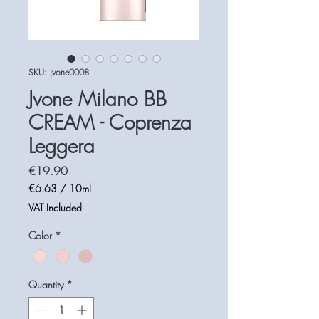
SKU: jvone0008
Jvone Milano BB
CREAM - Coprenza
Leggera
Price
€19.90
€6.63
/
10ml
€6.63
VAT Included
per
10
Color
*
Milliliters
Quantity
*