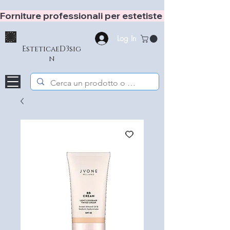
Forniture professionali per estetiste e hair stylist
Log In
EsteticaeD3sig
n