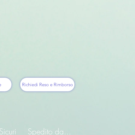
e
Richiedi Reso e Rimborso
icuri
Spedito da...