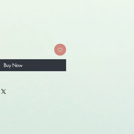
rice
Buy Now