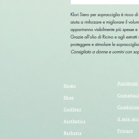
Klori Siero per sopracciglia è ricco di
aiuta a rinforzare e migliorare il vol
appariranno visibilmente più spesse e 
Grazie all’olio di Ricino e agli estrat
proteggere e stimolare le sopraccigli
Consigliato a donne e uomini con soprac
Assistenza 
Home
Contattac
Shop
Condizion
Coiffeur
il mio ac
Aesthetics
Privacy
Barberia