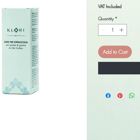
Price
P
VAT Included
Quantity
*
Add to Cart