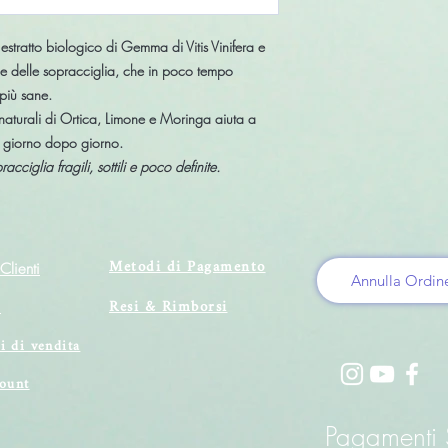
 estratto biologico di Gemma di Vitis Vinifera e
ume delle sopracciglia, che in poco tempo
più sane.
ti naturali di Ortica, Limone e Moringa aiuta a
a giorno dopo giorno.
ciglia fragili, sottili e poco definite.
Metodi di Pagamento
Clienti
Annulla Ordin
Resi & Rimborsi
i
i di vendita
count
Pagamenti S