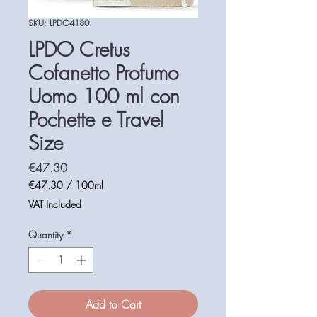
SKU: LPDO4180
LPDO Cretus
Cofanetto Profumo
Uomo 100 ml con
Pochette e Travel
Size
Price
€47.30
€47.30
/
100ml
€47.30
VAT Included
per
100
Quantity
*
Milliliters
Add to Cart