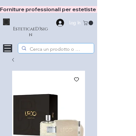
Forniture professionali per estetiste e hair stylist
Log In
EsteticaeD3sig
n