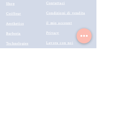
Contattaci
Shop
Condizioni di vendita
Coiffeur
il mio account
Aesthetics
Privacy
Barberia
Lavora con noi
Technologies
Catalogo prodotti 2022
Buono Regalo
Modalità di Spedizione
Metodi di Pagamento
Resi & Rimborsi
Annulla Ordine