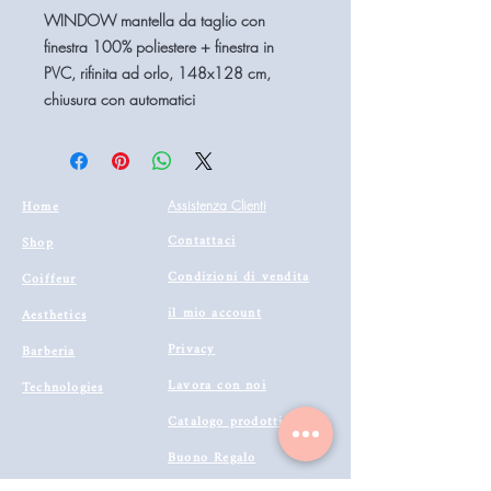
WINDOW mantella da taglio con
finestra 100% poliestere + finestra in
PVC, rifinita ad orlo, 148x128 cm,
chiusura con automatici
Home
Assistenza Clienti
Contattaci
Shop
Condizioni di vendita
Coiffeur
il mio account
Aesthetics
Privacy
Barberia
Lavora con noi
Technologies
Catalogo prodotti 2022
Buono Regalo