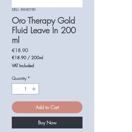
SKU: FAN0190
Oro Therapy Gold
Fluid Leave In 200
ml
Price
€18.90
€18.90
/
200ml
€18.90
VAT Included
per
200
Quantity
*
Milliliters
Add to Cart
Buy Now