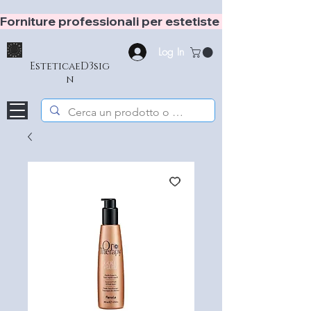
Forniture professionali per estetiste e hair stylist
Log In
EsteticaeD3sig
n