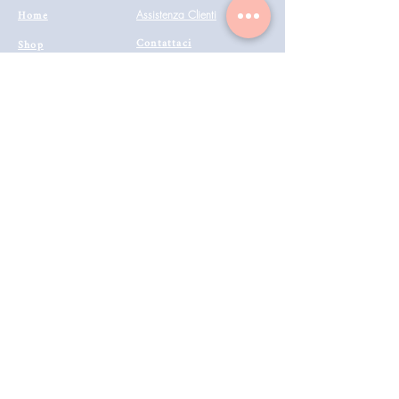
Home
Assistenza Clienti
Contattaci
Shop
Condizioni di vendita
Coiffeur
il mio account
Aesthetics
Privacy
Barberia
Lavora con noi
Technologies
Catalogo prodotti 2022
Buono Regalo
Modalità di Spedizione
Metodi di Pagamento
Resi & Rimborsi