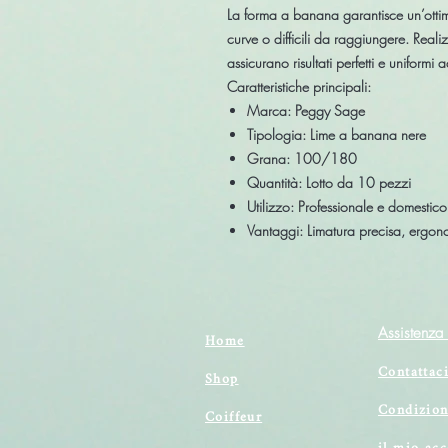
La forma a banana garantisce un’otti
curve o difficili da raggiungere. Realiz
assicurano risultati perfetti e uniformi 
Caratteristiche principali:
Marca:
Peggy Sage
Tipologia:
Lime a banana nere
Grana:
100/180
Quantità:
Lotto da 10 pezzi
Utilizzo:
Professionale e domestico
Vantaggi:
Limatura precisa, ergonom
Assistenza 
Home
Contattac
Shop
Condizion
Coiffeur