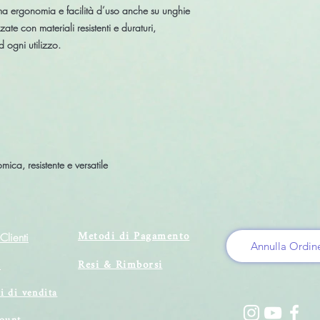
ma ergonomia e facilità d’uso anche su unghie
zate con materiali resistenti e duraturi,
ad ogni utilizzo.
ica, resistente e versatile
Metodi di Pagamento
Clienti
Annulla Ordin
Resi & Rimborsi
i
i di vendita