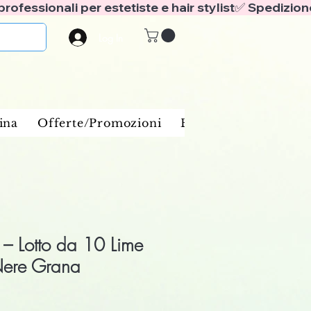
Log In
ina
Offerte/Promozioni
Benessere e spa
Ba
– Lotto da 10 Lime
ere Grana