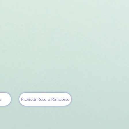
e
Richiedi Reso e Rimborso