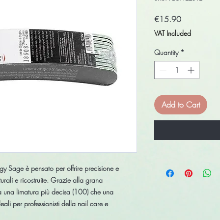
Price
€15.90
VAT Included
Quantity
*
Add to Cart
ggy Sage
è pensato per offrire precisione e
urali e ricostruite. Grazie alla
grana
ia una limatura più decisa (100) che una
eali per professionisti della nail care e