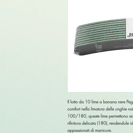
Il
lotto da 10 lime a banana nere Pe
comfort nella limatura delle unghie nat
100/180
, queste lime permettono s
rifinitura delicata (180), rendendole id
appassionati di manicure.