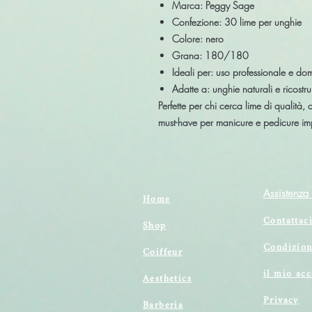
Marca:
Peggy Sage
Confezione:
30 lime per unghie
Colore:
nero
Grana:
180/180
Ideali per: uso
professionale
e
dom
Adatte a: unghie naturali e ricostru
Perfette per chi cerca
lime di qualità
, 
must-have
per manicure e pedicure im
Assistenza 
Home
Contattac
Shop
Condizion
Coiffeur
il mio ac
Aesthetics
Privacy
Barberia