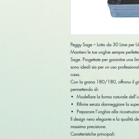
Peggy Sage – Lotto da 30 Lime per
Mantieni le tue unghie sempre perfette
Sage
. Progettate per garantire una
li
sono ideali sia per un uso
professiona
casa
.
Con la
grana 180/180
, offrono il g
permettendo di:
Modellare la forma naturale dell’
Rifinire senza danneggiare la super
Preparare l’unghia alla ricostruzio
Il design
nero elegante
e la qualità de
massima precisione
.
Caratteristiche principali: