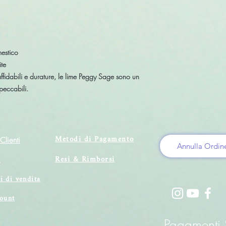
estico
ite
affidabili e durature, le
lime Peggy Sage
sono un
peccabili.
Metodi di Pagamento
Clienti
Annulla Ordin
Resi & Rimborsi
i
i di vendita
count
Pagamenti S