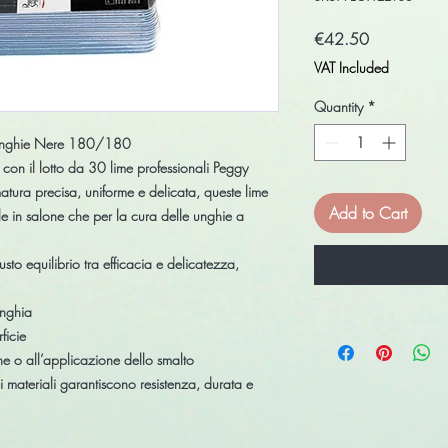
Price
€42.50
VAT Included
Quantity
*
 Unghie Nere 180/180
 con il
lotto da 30 lime professionali Peggy
matura precisa, uniforme e delicata
, queste lime
Add to Cart
le
in salone che per la
cura delle unghie a
iusto equilibrio tra
efficacia e delicatezza
,
unghia
ficie
ne o all’applicazione dello smalto
i materiali garantiscono
resistenza, durata e