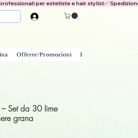
Log In
ina
Offerte/Promozioni
Benessere e spa
Ba
– Set da 30 lime
nere grana