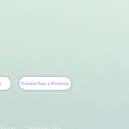
e
Richiedi Reso e Rimborso
icuri
Spedito da...