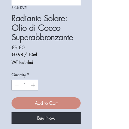
SKU: DV5
Radiante Solare:
Olio di Cocco
Superabbronzante
Price
€9.80
€0.98
/
10ml
€0.98
VAT Included
per
10
Quantity
*
Milliliters
Add to Cart
Buy Now