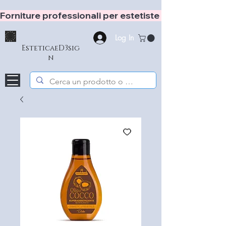
Forniture professionali per estetiste e hair stylist
Log In
EsteticaeD3sig
n