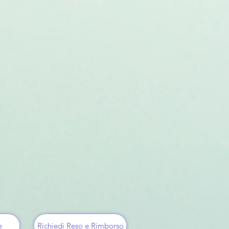
e
Richiedi Reso e Rimborso