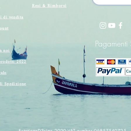
Resi & Rimborsi
i
i di vendita
count
Pagamenti S
n noi
prodotti 2022
alo
di Spedizione