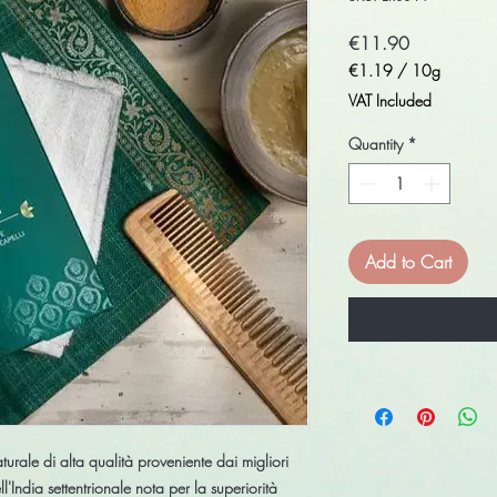
Price
€11.90
€1.19
/
10g
€1.19
VAT Included
per
10
Quantity
*
Grams
Add to Cart
rale di alta qualità proveniente dai migliori
l'India settentrionale nota per la superiorità