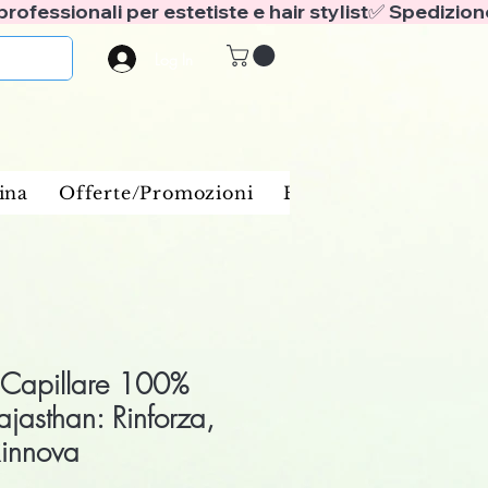
Log In
ina
Offerte/Promozioni
Benessere e spa
Ba
e Capillare 100%
jasthan: Rinforza,
 Rinnova