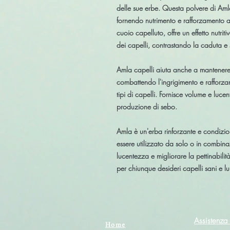
delle sue erbe. Questa polvere di Amla
fornendo nutrimento e rafforzamento ai 
cuoio capelluto, offre un effetto nutri
dei capelli, contrastando la caduta e 
Amla capelli aiuta anche a mantener
combattendo l'ingrigimento e rafforzando
tipi di capelli. Fornisce volume e luce
produzione di sebo.
Amla è un'erba rinforzante e condizion
essere utilizzato da solo o in combina
lucentezza e migliorare la pettinabilit
per chiunque desideri capelli sani e lu
Assistenza 
Home