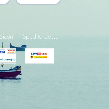
icuri
Spedito da...