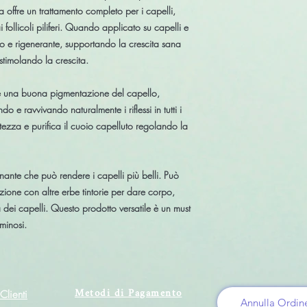
 offre un trattamento completo per i capelli,
follicoli piliferi. Quando applicato su capelli e
tivo e rigenerante, supportando la crescita sana
stimolando la crescita.
e una buona pigmentazione del capello,
 e ravvivando naturalmente i riflessi in tutti i
ntezza e purifica il cuoio capelluto regolando la
ante che può rendere i capelli più belli. Può
zione con altre erbe tintorie per dare corpo,
à dei capelli. Questo prodotto versatile è un must
minosi.
Metodi di Pagamento
Clienti
Annulla Ordin