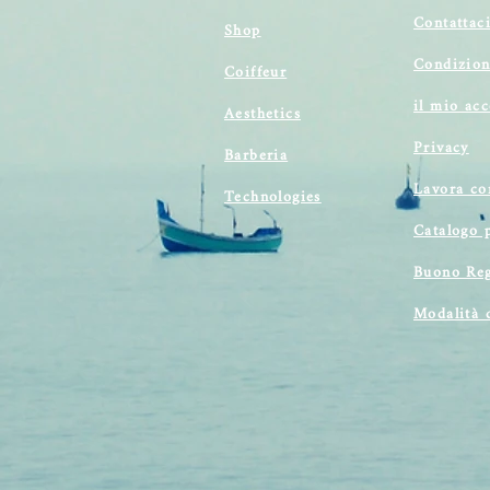
Contattac
Shop
Condizion
Coiffeur
il mio ac
Aesthetics
Privacy
Barberia
Lavora co
Technologies
Catalogo 
Buono Reg
Modalità 