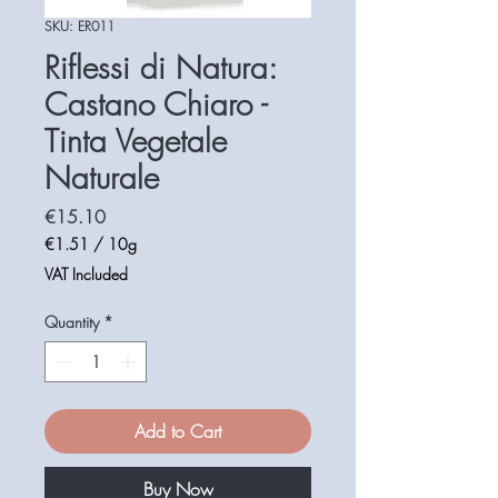
SKU: ER011
Riflessi di Natura:
Castano Chiaro -
Tinta Vegetale
Naturale
Price
€15.10
€1.51
/
10g
€1.51
VAT Included
per
10
Quantity
*
Grams
Add to Cart
Buy Now