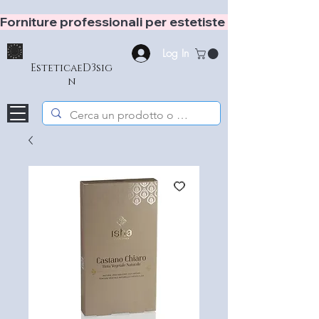
Forniture professionali per estetiste e hair stylist
Log In
EsteticaeD3sig
n