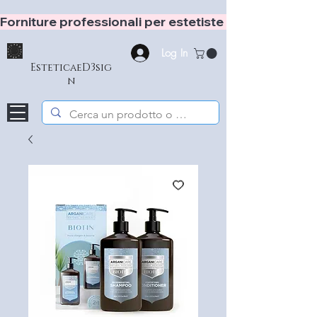
Forniture professionali per estetiste e hair stylist
Log In
EsteticaeD3sig
n