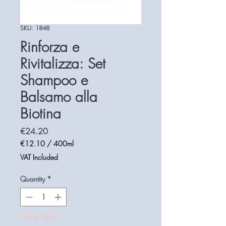
SKU: 1848
Rinforza e
Rivitalizza: Set
Shampoo e
Balsamo alla
Biotina
Price
€24.20
€12.10
/
400ml
€12.10
VAT Included
per
400
Quantity
*
Milliliters
Out of Stock