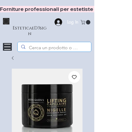
Forniture professionali per estetiste e hair stylist
Log In
EsteticaeD3sig
n