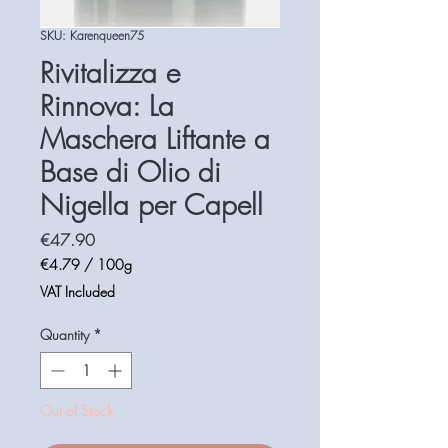
SKU: Karenqueen75
Rivitalizza e
Rinnova: La
Maschera Liftante a
Base di Olio di
Nigella per Capell
Price
€47.90
€4.79
/
100g
€4.79
VAT Included
per
100
Quantity
*
Grams
Out of Stock