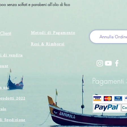
 senza solfati e parabeni all'olio di fico
Metodi di Pagamento
Clienti
Annulla Ordin
Resi & Rimborsi
i
i di vendita
count
Pagamenti S
n noi
prodotti 2022
alo
di Spedizione