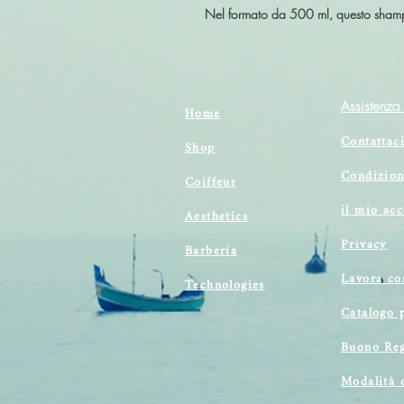
Nel formato da 500 ml, questo shampoo
Assistenza 
Home
Contattac
Shop
Condizion
Coiffeur
il mio ac
Aesthetics
Privacy
Barberia
Lavora co
Technologies
Catalogo 
Buono Reg
Modalità 