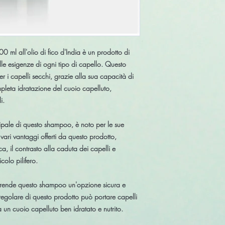
 ml all'olio di fico d'India è un prodotto di
lle esigenze di ogni tipo di capello. Questo
 i capelli secchi, grazie alla sua capacità di
mpleta idratazione del cuoio capelluto,
i.
ncipale di questo shampoo, è noto per le sue
 vari vantaggi offerti da questo prodotto,
ca, il contrasto alla caduta dei capelli e
icolo pilifero.
ni rende questo shampoo un'opzione sicura e
o regolare di questo prodotto può portare capelli
e a un cuoio capelluto ben idratato e nutrito.