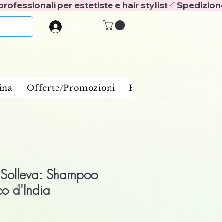
Log In
ina
Offerte/Promozioni
Benessere e spa
Ba
e Solleva: Shampoo
ico d'India