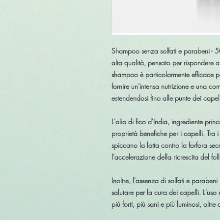
Shampoo senza solfati e parabeni - 500
alta qualità, pensato per rispondere a
shampoo è particolarmente efficace per
fornire un'intensa nutrizione e una co
estendendosi fino alle punte dei capell
L'olio di fico d'India, ingrediente pri
proprietà benefiche per i capelli. Tra i
spiccano la lotta contro la forfora sec
l'accelerazione della ricrescita del foll
Inoltre, l'assenza di solfati e parabe
salutare per la cura dei capelli. L'us
più forti, più sani e più luminosi, oltr