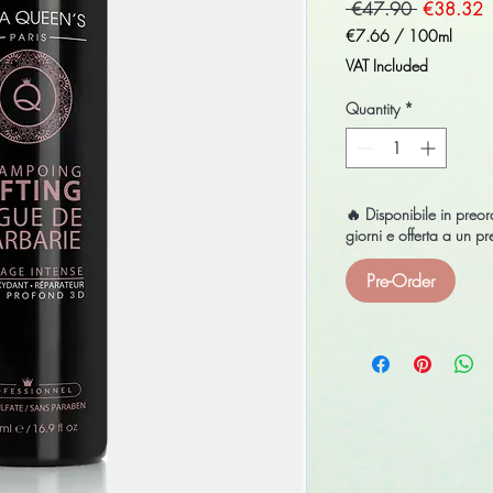
Regular
S
 €47.90 
€38.32
Price
P
€7.66
/
100ml
€7.66
VAT Included
per
100
Quantity
*
Milliliters
🔥 Disponibile in pre
giorni e offerta a un 
Pre-Order