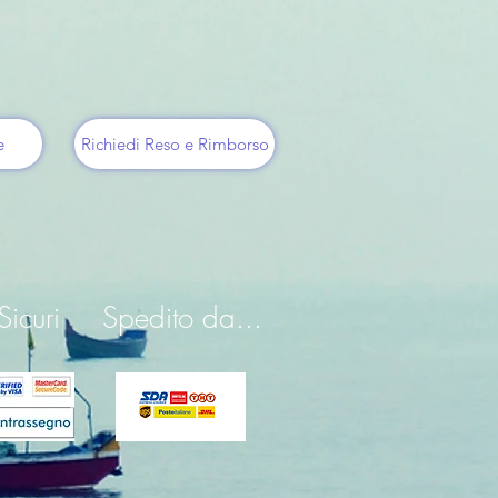
e
Richiedi Reso e Rimborso
icuri
Spedito da...